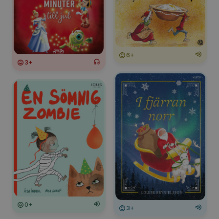
6+
3+
0+
3+