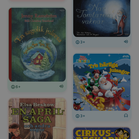
3+
6+
3+