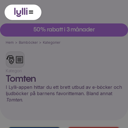
50% rabatt i 3 månader
Hem
>
Barnböcker
>
Kategorier
🎅🏼
Kategori
Tomten
I Lylli-appen hittar du ett brett utbud av e-böcker och
ljudböcker på barnens favoritteman. Bland annat
Tomten
.