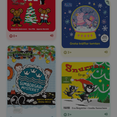
0+
3+
3+