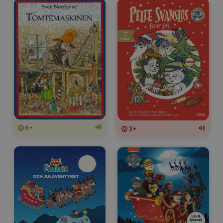
6+
3+