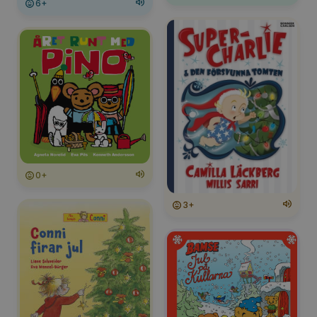
6+
0+
3+