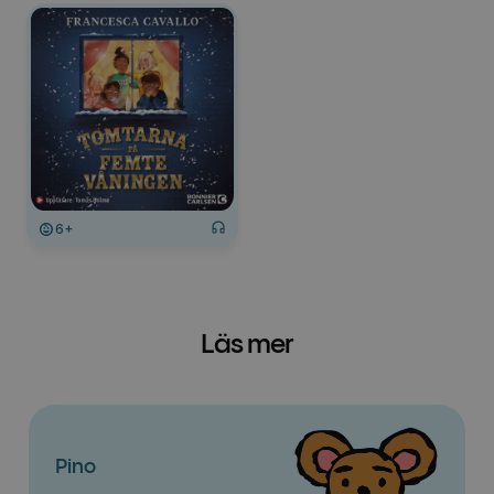
6+
Läs mer
Pino