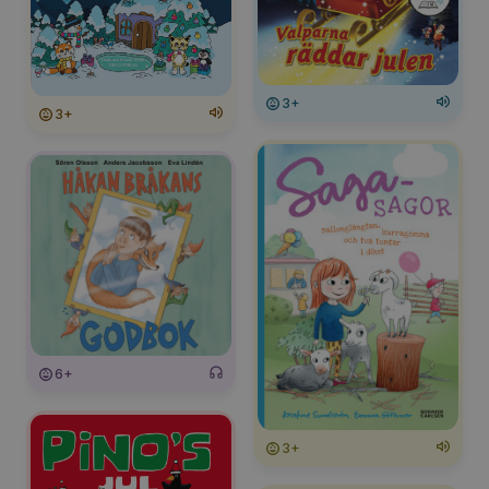
3+
3+
6+
3+