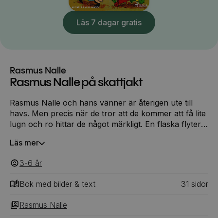
Läs 7 dagar gratis
Rasmus Nalle
Rasmus Nalle på skattjakt
Rasmus Nalle och hans vänner är återigen ute till
havs. Men precis när de tror att de kommer att få lite
lugn och ro hittar de något märkligt. En flaska flyter
runt mitt på havet. I flaskan hittar de ett mystiskt
Läs mer
meddelande. Vännerna bestämmer sig för leta upp
den som skrev brevet. Följ med Rasmus Nalle och
3-6
‎‎ år
hans vänner på ett nytt spännande äventyr!
Bok med bilder & text
31
‎‎ sidor
Rasmus Nalle