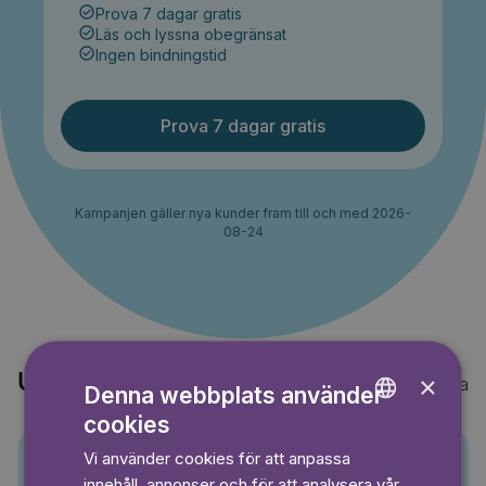
Prova 7 dagar gratis
Läs och lyssna obegränsat
Ingen bindningstid
Prova 7 dagar gratis
Kampanjen gäller nya kunder fram till och med 2026-
08-24
×
Upptäck också
Visa alla
Denna webbplats använder
cookies
ENGLISH
Vi använder cookies för att anpassa
GERMAN
innehåll, annonser och för att analysera vår
Pino