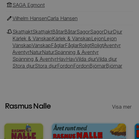
SAGA Egmont
Vilhelm Hansen
Carla Hansen
Skattjakt
Skattjakt
Båtar
Båtar
Sagor
Sagor
Djur
Djur
Kärlek & Vänskap
Kärlek & Vänskap
Lejon
Lejon
Vänskap
Vänskap
Fåglar
Fåglar
Roligt
Roligt
Äventyr
Äventyr
Natur
Natur
Spänning & Äventyr
Spänning & Äventyr
Hav
Hav
Vilda djur
Vilda djur
Stora djur
Stora djur
Fordon
Fordon
Björnar
Björnar
Rasmus Nalle
Visa mer