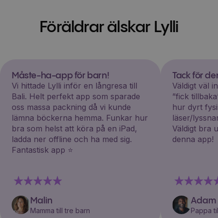
Föräldrar älskar Lylli
Måste-ha-app för barn!
Tack för d
Vi hittade Lylli inför en långresa till
Väldigt väl 
Bali. Helt perfekt app som sparade
”fick tillba
oss massa packning då vi kunde
hur dyrt fys
lämna böckerna hemma. Funkar hur
läser/lyssna
bra som helst att köra på en iPad,
Väldigt bra 
ladda ner offline och ha med sig.
denna app!
Fantastisk app ⭐️
Malin
Adam
Mamma till tre barn
Pappa til