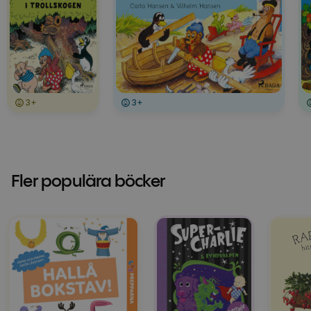
3+
3+
Fler populära böcker