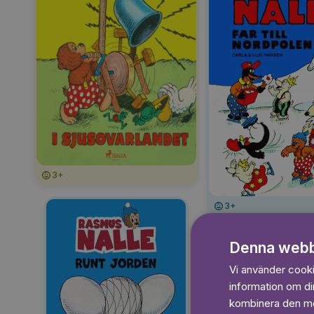
3+
3+
Denna webb
Vi använder cookie
information om d
kombinera den med