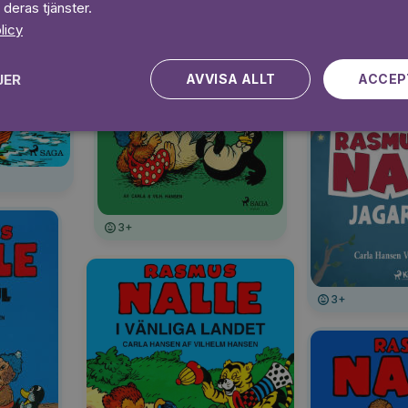
 deras tjänster.
licy
3+
JER
AVVISA ALLT
ACCEP
3+
3+