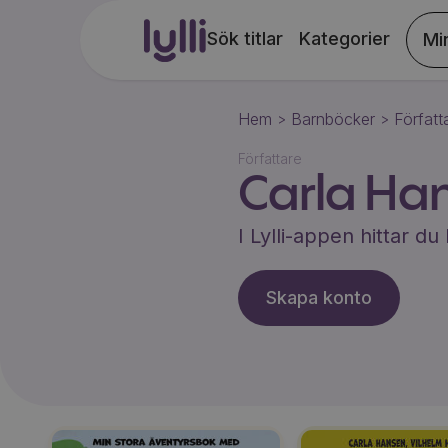
Sök titlar
Kategorier
Mi
Hem
Barnböcker
Författ
>
>
Författare
Carla Ha
I Lylli-appen hittar 
Skapa konto