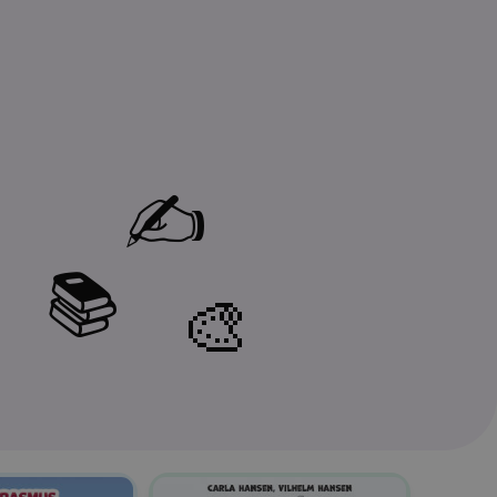
✍️
📚
🎨