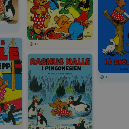
3+
3+