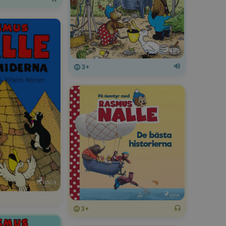
3+
3+