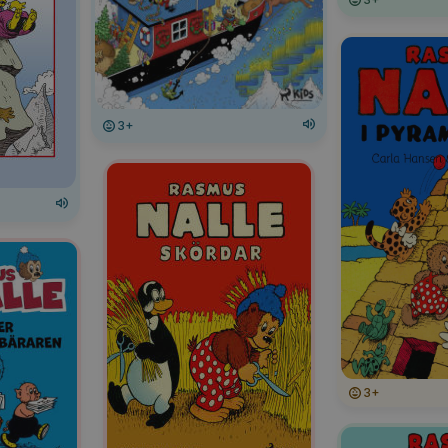
3+
3+