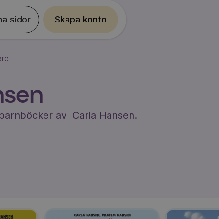
na sidor
Skapa konto
are
nsen
du barnböcker av
Carla Hansen
.