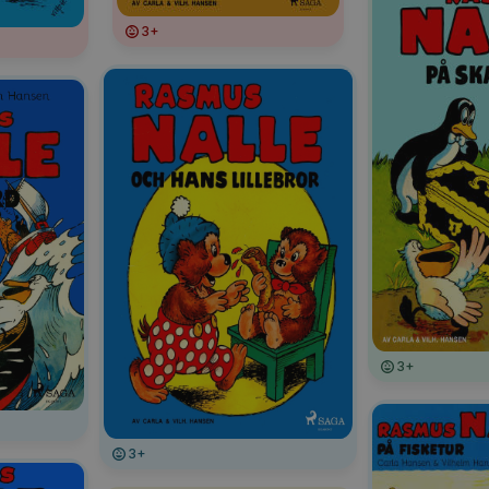
3+
3+
3+