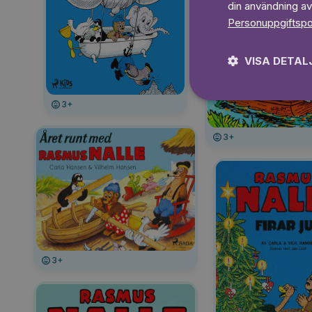
din användning av
Personuppgiftspo
VISA DETAL
3+
3+
3+