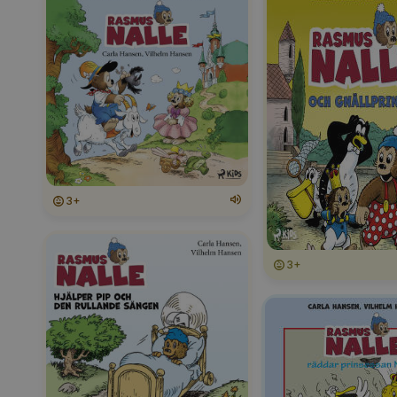
3+
3+