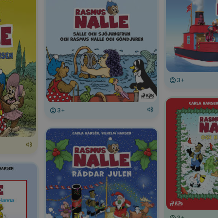
3+
3+
3+