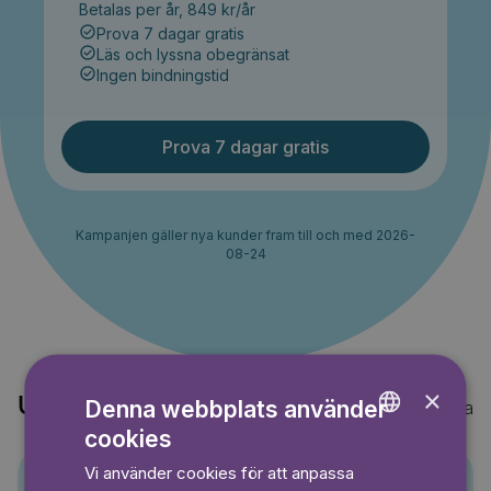
Betalas per år, 849 kr/år
Prova 7 dagar gratis
Läs och lyssna obegränsat
Ingen bindningstid
Prova 7 dagar gratis
Kampanjen gäller nya kunder fram till och med 2026-
08-24
×
Upptäck också
Denna webbplats använder
Visa alla
cookies
ENGLISH
Vi använder cookies för att anpassa
GERMAN