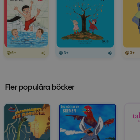
6+
3+
3+
Fler populära böcker