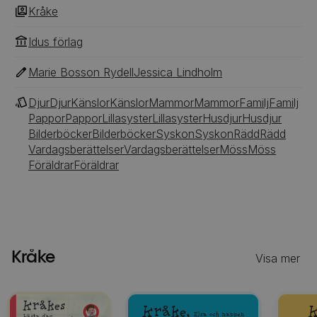
Kråke
Idus förlag
Marie Bosson Rydell
Jessica Lindholm
Djur
Djur
Känslor
Känslor
Mammor
Mammor
Familj
Familj
Pappor
Pappor
Lillasyster
Lillasyster
Husdjur
Husdjur
Bilderböcker
Bilderböcker
Syskon
Syskon
Rädd
Rädd
Vardagsberättelser
Vardagsberättelser
Möss
Möss
Föräldrar
Föräldrar
Kråke
Visa mer