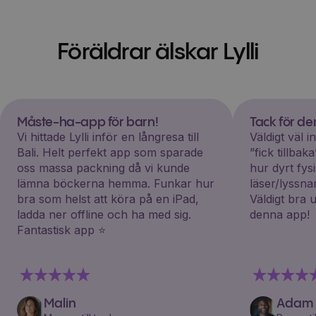
Föräldrar älskar Lylli
Måste-ha-app för barn!
Tack för d
Vi hittade Lylli inför en långresa till
Väldigt väl 
Bali. Helt perfekt app som sparade
”fick tillba
oss massa packning då vi kunde
hur dyrt fys
lämna böckerna hemma. Funkar hur
läser/lyssna
bra som helst att köra på en iPad,
Väldigt bra 
ladda ner offline och ha med sig.
denna app!
Fantastisk app ⭐️
Malin
Adam