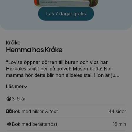
Läs 7 dagar gratis
Kråke
Hemma hos Kråke
"Lovisa öppnar dörren till buren och vips har
Herkules smitit ner på golvet! Musen botta! När
mamma hör detta blir hon alldeles stel. Hon är ju
livrädd för möss! Mamma smäller igen dörren till
Läs mer
Kråkes rum för att musen inte ska kunna komma in. I
samma stund hör hon något som klirrar mot golvet
3-6
‎‎ år
på utsidan av dörren. Dörren har gått i baklås och
nyckeln har ramlat ut på andra sidan. Mamma och de
Bok med bilder & text
44
‎‎ sidor
stora barnen är inlåsta. Lovisa och musen är på
andra sidan dörren ..."
Bok med berättarröst
16
min