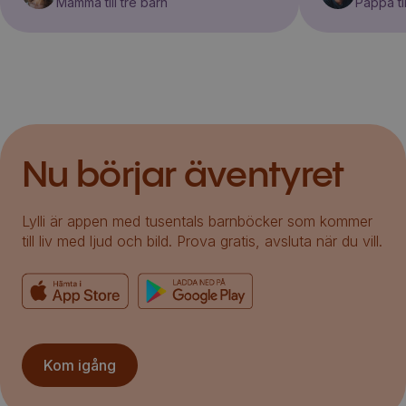
Mamma till tre barn
Pappa til
Nu börjar äventyret
Lylli är appen med tusentals barnböcker som kommer
till liv med ljud och bild. Prova gratis, avsluta när du vill.
Kom igång