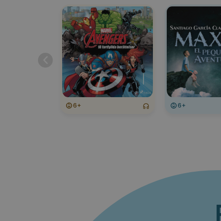
6+
6+