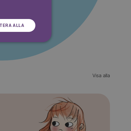
SWEDISH
r gratis
TERA ALLA
Visa alla