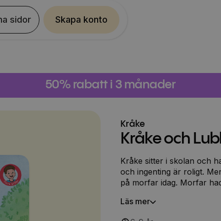
na sidor
Skapa konto
50% rabatt i 3 månader
Kråke
Kråke och Lu
Kråke sitter i skolan och h
och ingenting är roligt. M
på morfar idag. Morfar had
I andra kapitelboken om Kr
Läs mer
med morfar och titta på h
man tar hand om en valp oc