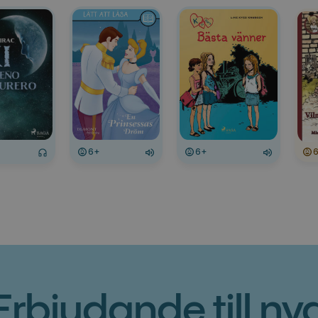
6+
6+
Erbjudande till ny