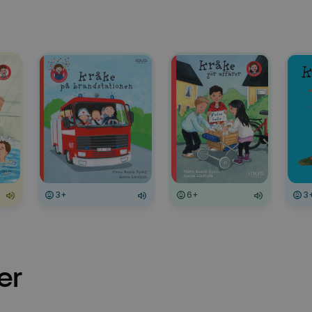
3+
6+
3
er