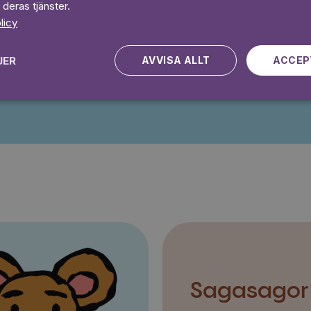
 deras tjänster.
 dagar gratis
Prova 7 daga
licy
JER
AVVISA ALLT
ACCEP
Kampanjen gäller nya kunder fram till och med 2026-08-24
Sagasagor