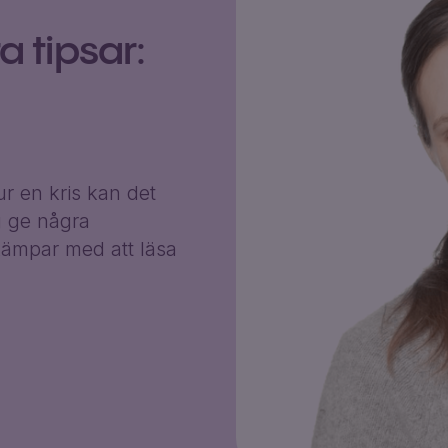
 tipsar:
r en kris kan det
g ge några
ämpar med att läsa