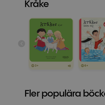
Kråke
3+
6+
Fler populära böck