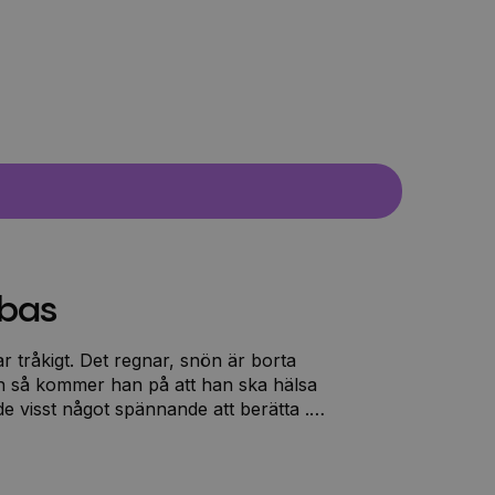
bbas
ar tråkigt. Det regnar, snön är borta
en så kommer han på att han ska hälsa
e visst något spännande att berätta ...
åke, får Kråke och hans systrar följa
undvalpar. Kråke lär sig mycket om hur
h tycker det verkar roligt med agility.