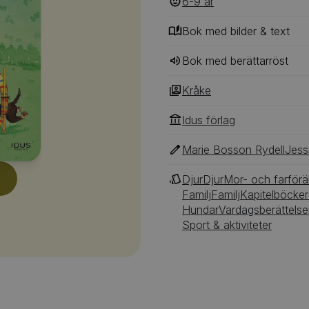
6-9
‎‎ år
Men inte ska väl taxar hål
tycker morfar.
Bok med bilder & text
Bok med berättarröst
Kråke
Idus förlag
Marie Bosson Rydell
Jess
Djur
Djur
Mor- och farförä
Familj
Familj
Kapitelböcker
Hundar
Vardagsberättelse
Sport & aktiviteter