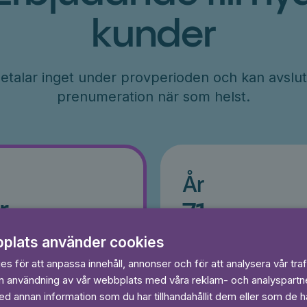
kunder
etalar inget under provperioden och kan avslut
prenumeration när som helst.
År
r
71
kr/månad
ader
Betalas per år, 849 kr/år
plats använder cookies
s
Prova 7 dagar gratis
egränsat
s för att anpassa innehåll, annonser och för att analysera vår traf
Läs och lyssna obegränsat
in användning av vår webbplats med våra reklam- och analyspart
Ingen bindningstid
 annan information som du har tillhandahållit dem eller som de ha