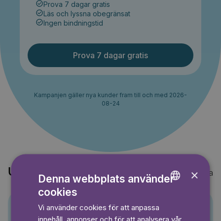
Prova 7 dagar gratis
Läs och lyssna obegränsat
Ingen bindningstid
Prova 7 dagar gratis
Kampanjen gäller nya kunder fram till och med 2026-
08-24
Upptäck också
×
Visa alla
Denna webbplats använder
cookies
ENGLISH
Vi använder cookies för att anpassa
GERMAN
Pino
innehåll, annonser och för att analysera vår