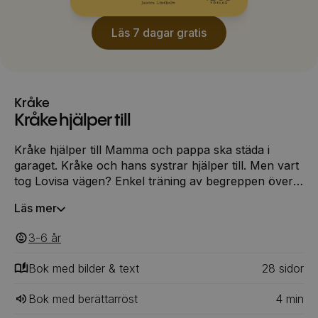
Läs 7 dagar gratis
Kråke
Kråke hjälper till
Kråke hjälper till Mamma och pappa ska städa i
garaget. Kråke och hans systrar hjälper till. Men vart
tog Lovisa vägen? Enkel träning av begreppen över,
under, framför, bakom, i och på. Kråke hjälper till är
Läs mer
en allmänbildande bilderbok.
3-6
‎‎ år
Bok med bilder & text
28
‎‎ sidor
Bok med berättarröst
4
min