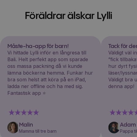
Föräldrar älskar Lylli
Måste-ha-app för barn!
Tack för d
Vi hittade Lylli inför en långresa till
Väldigt väl 
Bali. Helt perfekt app som sparade
”fick tillba
oss massa packning då vi kunde
hur dyrt fys
lämna böckerna hemma. Funkar hur
läser/lyssna
bra som helst att köra på en iPad,
Väldigt bra 
ladda ner offline och ha med sig.
denna app!
Fantastisk app ⭐️
Malin
Adam
Mamma till tre barn
Pappa til