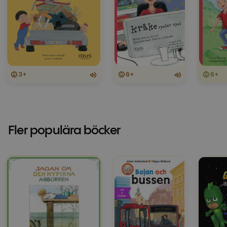
3+
6+
6+
Fler populära böcker