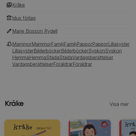
Kråke
Idus förlag
Marie Bosson Rydell
Mammor
Mammor
Familj
Familj
Pappor
Pappor
Lillasyster
Lillasyster
Bilderböcker
Bilderböcker
Syskon
Syskon
Hemma
Hemma
Städa
Städa
Vardagsberättelser
Vardagsberättelser
Föräldrar
Föräldrar
Kråke
Visa mer