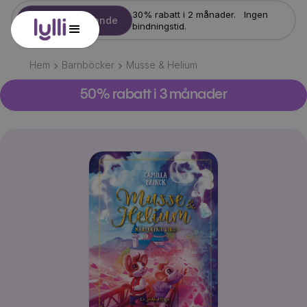
30% rabatt i 2 månader. Ingen
Starta erbjudande
bindningstid.
Hem
Barnböcker
Musse & Helium
50% rabatt i 3 månader