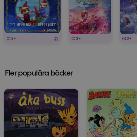
3+
3+
3+
Fler populära böcker