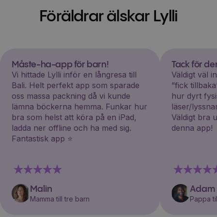
Föräldrar älskar Lylli
Måste-ha-app för barn!
Tack för d
Vi hittade Lylli inför en långresa till
Väldigt väl 
Bali. Helt perfekt app som sparade
”fick tillba
oss massa packning då vi kunde
hur dyrt fys
lämna böckerna hemma. Funkar hur
läser/lyssna
bra som helst att köra på en iPad,
Väldigt bra 
ladda ner offline och ha med sig.
denna app!
Fantastisk app ⭐️
Malin
Adam
Mamma till tre barn
Pappa til