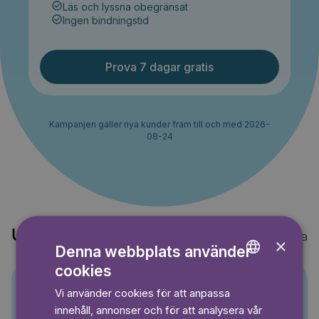
Läs och lyssna obegränsat
Ingen bindningstid
Prova 7 dagar gratis
Kampanjen gäller nya kunder fram till och med 2026-
08-24
Upptäck också
Visa alla
×
Denna webbplats använder
cookies
ENGLISH
Vi använder cookies för att anpassa
GERMAN
Pino
innehåll, annonser och för att analysera vår