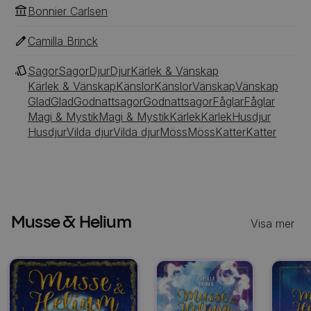
Bonnier Carlsen
Camilla Brinck
Sagor
Sagor
Djur
Djur
Kärlek & Vänskap
Kärlek & Vänskap
Känslor
Känslor
Vänskap
Vänskap
Glad
Glad
Godnattsagor
Godnattsagor
Fåglar
Fåglar
Magi & Mystik
Magi & Mystik
Kärlek
Kärlek
Husdjur
Husdjur
Vilda djur
Vilda djur
Möss
Möss
Katter
Katter
Musse & Helium
Visa mer