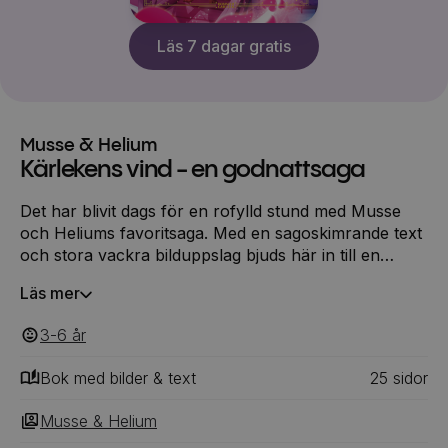
Läs 7 dagar gratis
Musse & Helium
Kärlekens vind - en godnattsaga
Det har blivit dags för en rofylld stund med Musse
och Heliums favoritsaga. Med en sagoskimrande text
och stora vackra bilduppslag bjuds här in till en
fantasivärld där små och stora läsare kan få hjälp att
Läs mer
hitta lugnet. Boken avslutas med en kroppsscanning
som kan vara till hjälp för att komma till ro vid vila
3-6
‎‎ år
eller sovstund.
Bok med bilder & text
25
‎‎ sidor
Musse & Helium