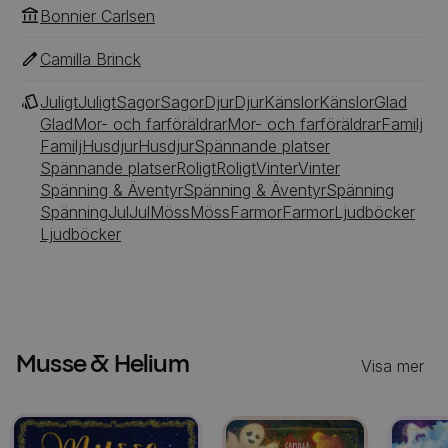
Bonnier Carlsen
Camilla Brinck
Juligt
Juligt
Sagor
Sagor
Djur
Djur
Känslor
Känslor
Glad
Glad
Mor- och farföräldrar
Mor- och farföräldrar
Familj
Familj
Husdjur
Husdjur
Spännande platser
Spännande platser
Roligt
Roligt
Vinter
Vinter
Spänning & Äventyr
Spänning & Äventyr
Spänning
Spänning
Jul
Jul
Möss
Möss
Farmor
Farmor
Ljudböcker
Ljudböcker
Musse & Helium
Visa mer