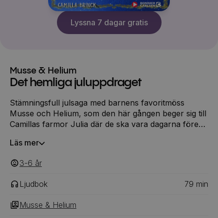
Lyssna 7 dagar gratis
Musse & Helium
Det hemliga juluppdraget
Stämningsfull julsaga med barnens favoritmöss
Musse och Helium, som den här gången beger sig till
Camillas farmor Julia där de ska vara dagarna före
jul. De tycker så mycket om att vara där, och så snart
Läs mer
de kommit fram händer det dessutom något alldeles
otroligt. Det visar sig att farmor Julia har en
3-6
‎‎ år
fantastisk hemlighet, och Musse och Helium måste
hjälpa henne med ett mycket speciellt och
Ljudbok
79
min
brådskande juluppdrag ...
Musse & Helium