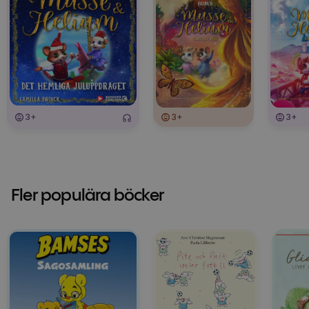
3+
3+
3+
Fler populära böcker