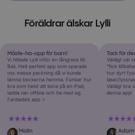
Föräldrar älskar Lylli
Måste-ha-app för barn!
Tack för d
Vi hittade Lylli inför en långresa till
Väldigt väl 
Bali. Helt perfekt app som sparade
”fick tillba
oss massa packning då vi kunde
hur dyrt fys
lämna böckerna hemma. Funkar hur
läser/lyssna
bra som helst att köra på en iPad,
Väldigt bra 
ladda ner offline och ha med sig.
denna app!
Fantastisk app ⭐️
Malin
Adam