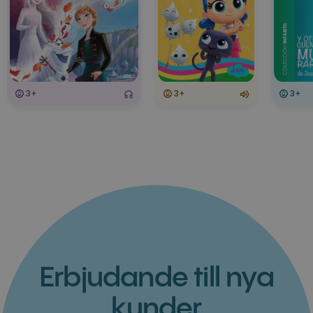
3+
3+
3+
Erbjudande till nya
kunder