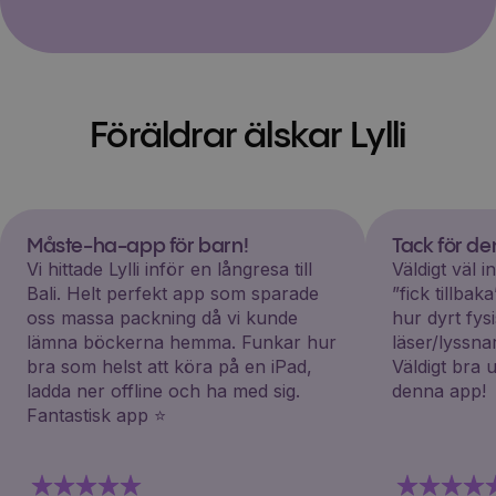
Föräldrar älskar Lylli
Måste-ha-app för barn!
Tack för d
Vi hittade Lylli inför en långresa till
Väldigt väl 
Bali. Helt perfekt app som sparade
”fick tillba
oss massa packning då vi kunde
hur dyrt fys
lämna böckerna hemma. Funkar hur
läser/lyssna
bra som helst att köra på en iPad,
Väldigt bra 
ladda ner offline och ha med sig.
denna app!
Fantastisk app ⭐️