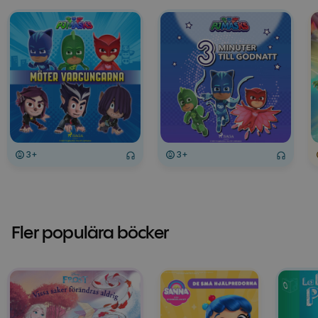
3+
3+
Fler populära böcker