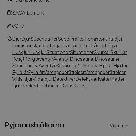
lekplatsen och staden. Med Pyjamashjältarnas hjälp
kan vem som helst bli en hjälte - och rädda dagen
SAGA Egmont
hela natten lång!
eOne
Djur
Djur
Superkrafter
Superkrafter
Förhistoriska djur
Förhistoriska djur
Laga mat
Laga mat
Fåglar
Fåglar
Husdjur
Husdjur
Situationer
Situationer
Skurkar
Skurkar
Roligt
Roligt
Äventyr
Äventyr
Dinosaurier
Dinosaurier
Spänning & Äventyr
Spänning & Äventyr
Hjältar
Hjältar
Fylla år
Fylla år
Vardagsberättelser
Vardagsberättelser
Vilda djur
Vilda djur
Detektiver
Detektiver
Katter
Katter
Ljudböcker
Ljudböcker
Kalas
Kalas
Pyjamashjältarna
Visa mer