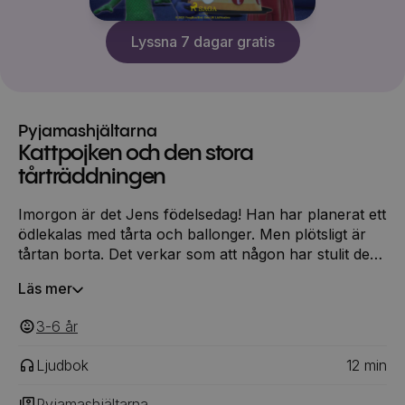
Lyssna 7 dagar gratis
Pyjamashjältarna
Kattpojken och den stora
tårträddningen
Imorgon är det Jens födelsedag! Han har planerat ett
ödlekalas med tårta och ballonger. Men plötsligt är
tårtan borta. Det verkar som att någon har stulit den!
Jens förvandlar sig till Gecko och tar med sig sina
Läs mer
Pyjamashjälte-kompisar Ugglis och Kattpojken för att
hitta tjuven. Kommer de lyckas rädda kalaset? Följ
3-6
‎‎ år
med Kattpojken, Gecko och Ugglis på
superhjälteäventyr! Hoppa in i Kattbilen,
Ljudbok
12
min
Geckomobilen eller Uggleglidaren och hindra Romeo,
Måntjejen och de andra skurkarna från att ta över
Pyjamashjältarna