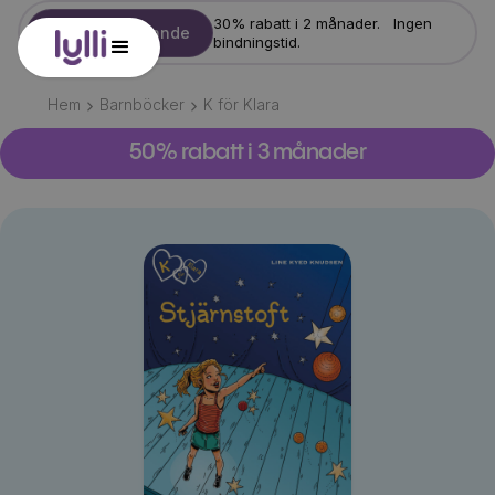
30% rabatt i 2 månader. Ingen
Starta erbjudande
bindningstid.
Hem
Barnböcker
K för Klara
50% rabatt i 3 månader