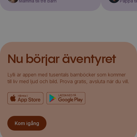
Mamma till tre barn
Pappa til
Nu börjar äventyret
Lylli är appen med tusentals barnböcker som kommer
till liv med ljud och bild. Prova gratis, avsluta när du vill.
Kom igång