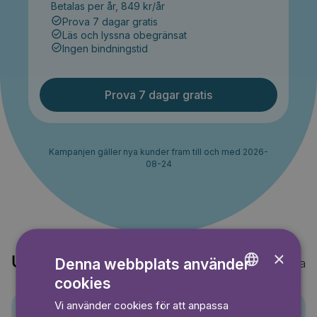
Betalas per år, 849 kr/år
Prova 7 dagar gratis
Läs och lyssna obegränsat
Ingen bindningstid
Prova 7 dagar gratis
Kampanjen gäller nya kunder fram till och med 2026-
08-24
×
Upptäck också
Denna webbplats använder
Visa alla
cookies
ENGLISH
Vi använder cookies för att anpassa
GERMAN