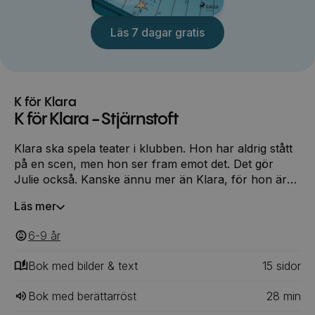
Läs 7 dagar gratis
K för Klara
K för Klara - Stjärnstoft
Klara ska spela teater i klubben. Hon har aldrig stått
på en scen, men hon ser fram emot det. Det gör
Julie också. Kanske ännu mer än Klara, för hon är
säker på att hon ska få huvudrollen. Men Klara vill
Läs mer
verkligen så gärna ha huvudrollen hon också ...
6-9
‎‎ år
Bok med bilder & text
15
‎‎ sidor
Bok med berättarröst
28
min