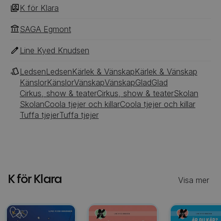
K för Klara
SAGA Egmont
Line Kyed Knudsen
Ledsen
Ledsen
Kärlek & Vänskap
Kärlek & Vänskap
Känslor
Känslor
Vänskap
Vänskap
Glad
Glad
Cirkus, show & teater
Cirkus, show & teater
Skolan
Skolan
Coola tjejer och killar
Coola tjejer och killar
Tuffa tjejer
Tuffa tjejer
K för Klara
Visa mer