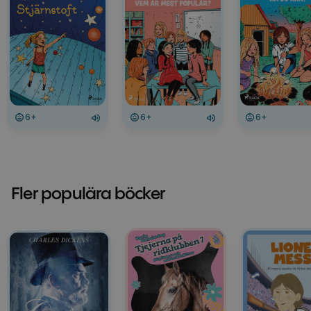
6+
6+
6+
Fler populära böcker