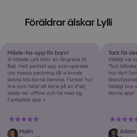
Föräldrar älskar Lylli
Måste-ha-app för barn!
Tack för d
Vi hittade Lylli inför en långresa till
Väldigt väl 
Bali. Helt perfekt app som sparade
”fick tillba
oss massa packning då vi kunde
hur dyrt fys
lämna böckerna hemma. Funkar hur
läser/lyssna
bra som helst att köra på en iPad,
Väldigt bra 
ladda ner offline och ha med sig.
denna app!
Fantastisk app ⭐️
Malin
Adam