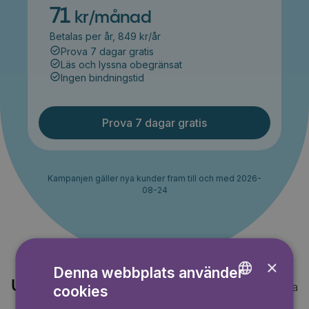
71
kr/månad
Betalas per år, 849 kr/år
Prova 7 dagar gratis
Läs och lyssna obegränsat
Ingen bindningstid
Prova 7 dagar gratis
Kampanjen gäller nya kunder fram till och med 2026-
08-24
×
Denna webbplats använder
Upptäck också
Visa alla
cookies
ENGLISH