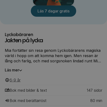
Läs 7 dagar gratis
Lyckobäraren
Jakten på lycka
Mia fortätter sin resa genom Lyckobärarens magiska
värld i hopp om att komma hem igen. Men resan är
lång och farlig, och med sorgsnoken lindad runt Mia
blir färden mot ett lyckligt slut svårare för varje steg
Läs mer
de tar!
6-9
‎‎ år
Bok med bilder & text
147
‎‎ sidor
Bok med berättarröst
80
min