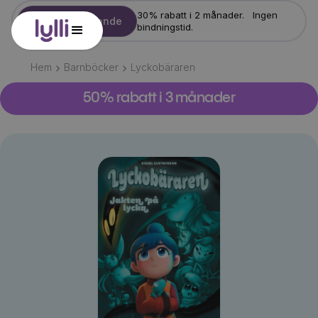
30% rabatt i 2 månader. Ingen
Starta erbjudande
bindningstid.
Hem
Barnböcker
Lyckobäraren
50% rabatt i 3 månader