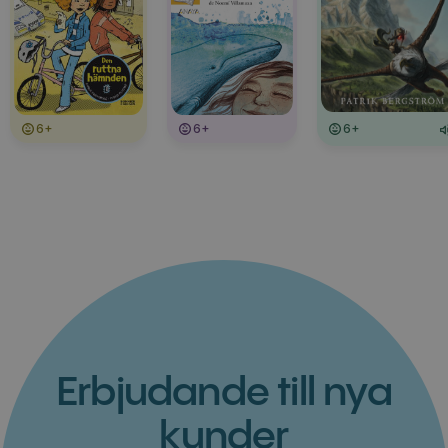
6+
6+
6+
Erbjudande till nya
kunder