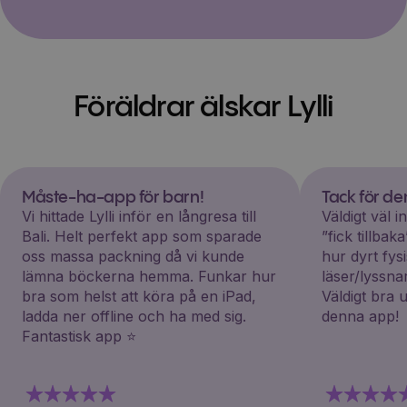
Föräldrar älskar Lylli
Måste-ha-app för barn!
Tack för d
Vi hittade Lylli inför en långresa till
Väldigt väl 
Bali. Helt perfekt app som sparade
”fick tillba
oss massa packning då vi kunde
hur dyrt fys
lämna böckerna hemma. Funkar hur
läser/lyssna
bra som helst att köra på en iPad,
Väldigt bra 
ladda ner offline och ha med sig.
denna app!
Fantastisk app ⭐️