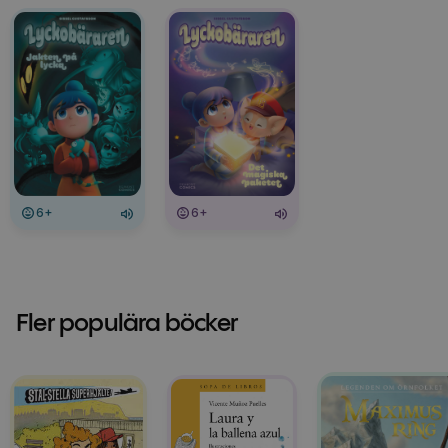
6+
6+
Fler populära böcker