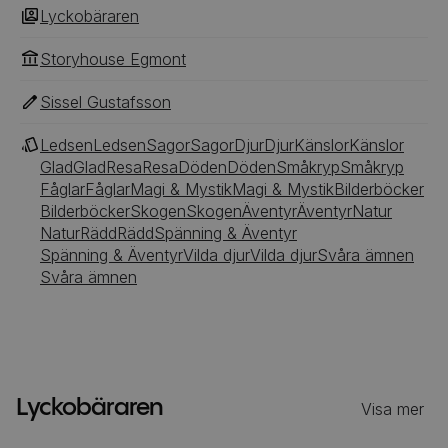
Lyckobäraren
Storyhouse Egmont
Sissel Gustafsson
Ledsen
Ledsen
Sagor
Sagor
Djur
Djur
Känslor
Känslor
Glad
Glad
Resa
Resa
Döden
Döden
Småkryp
Småkryp
Fåglar
Fåglar
Magi & Mystik
Magi & Mystik
Bilderböcker
Bilderböcker
Skogen
Skogen
Äventyr
Äventyr
Natur
Natur
Rädd
Rädd
Spänning & Äventyr
Spänning & Äventyr
Vilda djur
Vilda djur
Svåra ämnen
Svåra ämnen
Lyckobäraren
Visa mer