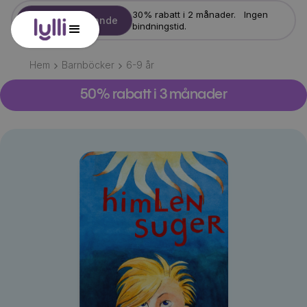
30% rabatt i 2 månader. Ingen
Starta erbjudande
bindningstid.
Hem
Barnböcker
6-9
år
50% rabatt i 3 månader