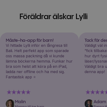
Föräldrar älskar Lylli
Måste-ha-app för barn!
Tack för d
Vi hittade Lylli inför en långresa till
Väldigt väl 
Bali. Helt perfekt app som sparade
”fick tillba
oss massa packning då vi kunde
hur dyrt fys
lämna böckerna hemma. Funkar hur
läser/lyssna
bra som helst att köra på en iPad,
Väldigt bra 
ladda ner offline och ha med sig.
denna app!
Fantastisk app ⭐️
Malin
Adam
Mamma till tre barn
Pappa til