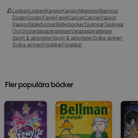
Ledsen
Ledsen
Känslor
Känslor
Mammor
Mammor
Döden
Döden
Familj
Familj
Cancer
Cancer
Pappor
Pappor
Bilderböcker
Bilderböcker
Tävlingar
Tävlingar
Oro
Oro
Vardagsberättelser
Vardagsberättelser
Sport & aktiviteter
Sport & aktiviteter
Svåra ämnen
Svåra ämnen
Föräldrar
Föräldrar
Fler populära böcker