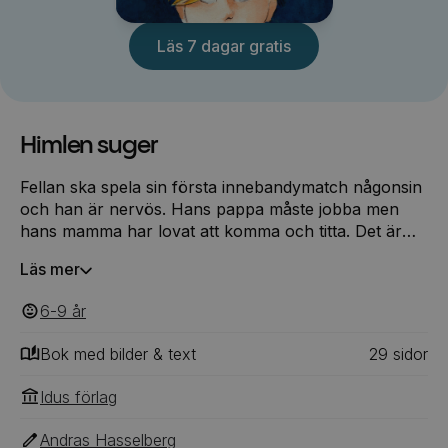
Läs 7 dagar gratis
Himlen suger
Fellan ska spela sin första innebandymatch någonsin
och han är nervös. Hans pappa måste jobba men
hans mamma har lovat att komma och titta. Det är
bara ett problem. Hon kommer att se på uppifrån
Läs mer
himlen. Fellans mamma finns nämligen inte längre.
Hon är död, i cancer. Hur ska tioårige Fellan klara sig
6-9
‎‎ år
i innebandymatchen och i livet med en mamma uppe i
himlen?
Bok med bilder & text
29
‎‎ sidor
Idus förlag
Andras Hasselberg