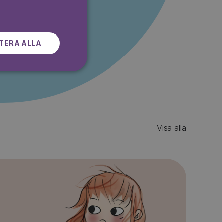
SWEDISH
r gratis
TERA ALLA
Visa alla