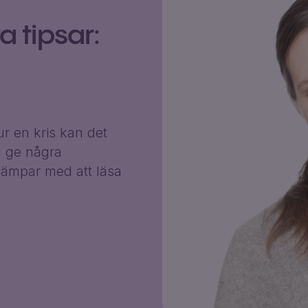
 tipsar:
r en kris kan det
g ge några
ämpar med att läsa