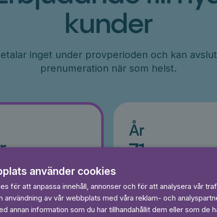
kunder
etalar inget under provperioden och kan avslut
prenumeration när som helst.
År
r
71
kr/månad
ader
Betalas per år, 849 kr/år
plats använder cookies
s
Prova 7 dagar gratis
egränsat
s för att anpassa innehåll, annonser och för att analysera vår traf
Läs och lyssna obegränsat
in användning av vår webbplats med våra reklam- och analyspart
Ingen bindningstid
 annan information som du har tillhandahållit dem eller som de ha