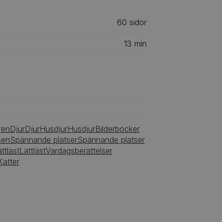
60
‎‎ sidor
13
min
ren
Djur
Djur
Husdjur
Husdjur
Bilderböcker
sen
Spännande platser
Spännande platser
ttläst
Lättläst
Vardagsberättelser
Katter