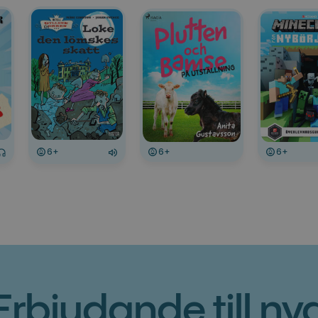
6+
6+
6+
Erbjudande till ny