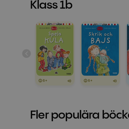
Klass 1b
6+
6+
Fler populära böck