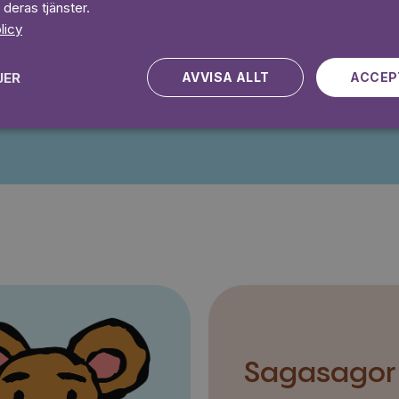
 deras tjänster.
 dagar gratis
Prova 7 daga
licy
JER
AVVISA ALLT
ACCEP
Kampanjen gäller nya kunder fram till och med 2026-08-24
Sagasagor