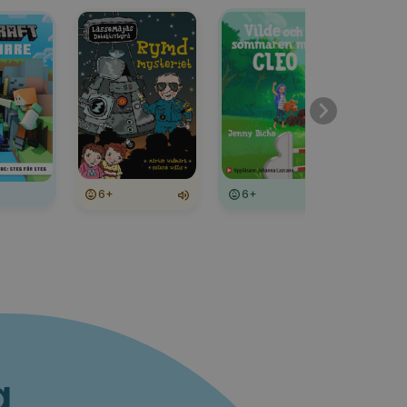
6+
6+
a