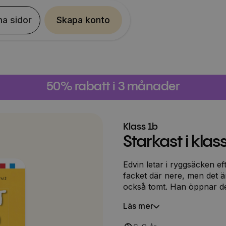
na sidor
Skapa konto
50% rabatt i 3 månader
Klass 1b
Starkast i klas
Edvin letar i ryggsäcken eft
facket där nere, men det är
också tomt. Han öppnar det
nere. Edvin kan inte se någ
Läs mer