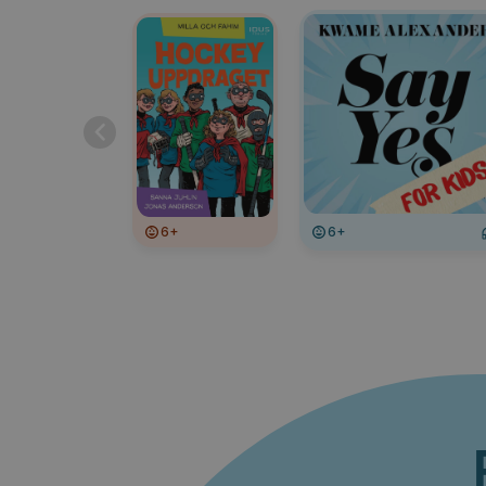
6+
6+