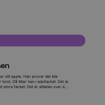
sen
er sitt äpple. Han provar det lilla
 tomt. Då tittar han i sidofacket. Det är
 stora facket. Det är alldeles svar där
ot äpple. Han letar och letar...