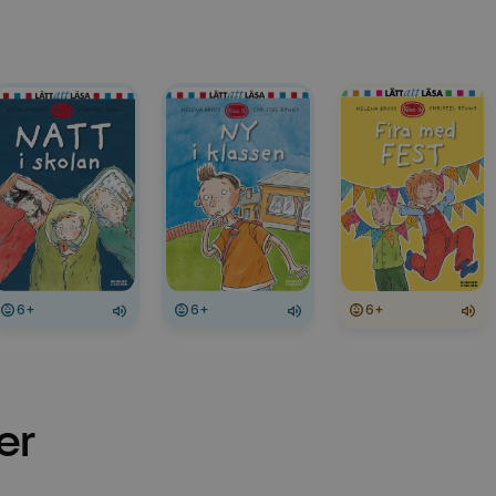
6+
6+
6+
er