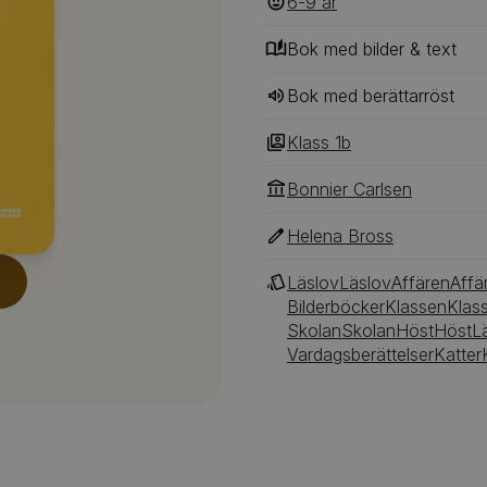
6-9
‎‎ år
Bok med bilder & text
Bok med berättarröst
Klass 1b
Bonnier Carlsen
Helena Bross
Läslov
Läslov
Affären
Affä
Bilderböcker
Klassen
Klas
Skolan
Skolan
Höst
Höst
Lä
Vardagsberättelser
Katter