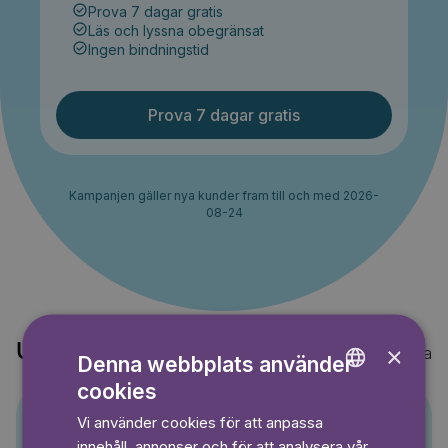
Prova 7 dagar gratis
Läs och lyssna obegränsat
Ingen bindningstid
Prova 7 dagar gratis
Kampanjen gäller nya kunder fram till och med 2026-
08-24
Upptäck också
×
Visa alla
Denna webbplats använder
cookies
ENGLISH
Vi använder cookies för att anpassa
GERMAN
innehåll, annonser och för att analysera vår
Pino