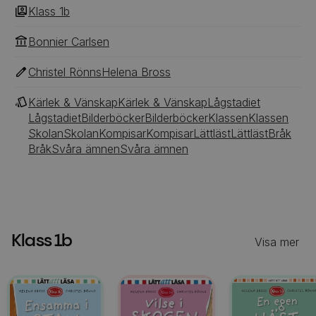
Klass 1b
Bonnier Carlsen
Christel Rönns
Helena Bross
Kärlek & Vänskap
Kärlek & Vänskap
Lågstadiet
Lågstadiet
Bilderböcker
Bilderböcker
Klassen
Klassen
Skolan
Skolan
Kompisar
Kompisar
Lättläst
Lättläst
Bråk
Bråk
Svåra ämnen
Svåra ämnen
Klass 1b
Visa mer