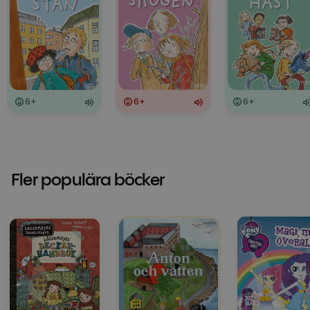
6+
6+
6+
Fler populära böcker