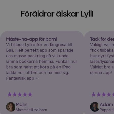
Föräldrar älskar Lylli
Måste-ha-app för barn!
Tack för d
Vi hittade Lylli inför en långresa till
Väldigt väl 
Bali. Helt perfekt app som sparade
”fick tillba
oss massa packning då vi kunde
hur dyrt fys
lämna böckerna hemma. Funkar hur
läser/lyssna
bra som helst att köra på en iPad,
Väldigt bra 
ladda ner offline och ha med sig.
denna app!
Fantastisk app ⭐️
Malin
Adam
Mamma till tre barn
Pappa til