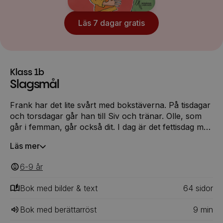
Läs 7 dagar gratis
Klass 1b
Slagsmål
Frank har det lite svårt med bokstäverna. På tisdagar
och torsdagar går han till Siv och tränar. Olle, som
går i femman, går också dit. I dag är det fettisdag men
Siv är inte där, bara Olle, som äter på en av Sivs
Läs mer
semlor! – Säger du något får du en stor fet smäll!
väser Olle och försvinner.Frank blir ensam kvar. Och
6-9
‎‎ år
nu tror Siv att det är han som har tagit hennes semla!
Vad ska han göra?
Bok med bilder & text
64
‎‎ sidor
Bok med berättarröst
9
min