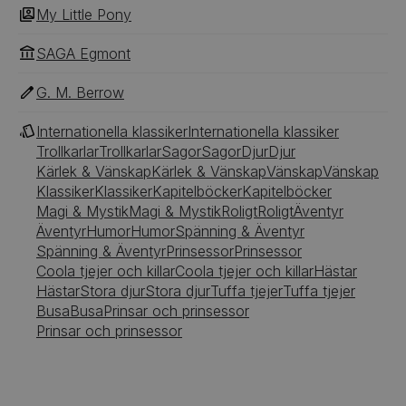
från sig själv.
My Little Pony
SAGA Egmont
G. M. Berrow
Internationella klassiker
Internationella klassiker
Trollkarlar
Trollkarlar
Sagor
Sagor
Djur
Djur
Kärlek & Vänskap
Kärlek & Vänskap
Vänskap
Vänskap
Klassiker
Klassiker
Kapitelböcker
Kapitelböcker
Magi & Mystik
Magi & Mystik
Roligt
Roligt
Äventyr
Äventyr
Humor
Humor
Spänning & Äventyr
Spänning & Äventyr
Prinsessor
Prinsessor
Coola tjejer och killar
Coola tjejer och killar
Hästar
Hästar
Stora djur
Stora djur
Tuffa tjejer
Tuffa tjejer
Busa
Busa
Prinsar och prinsessor
Prinsar och prinsessor