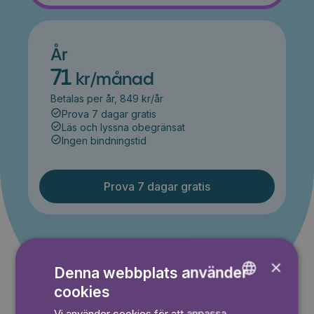
År
71
kr/månad
Betalas per år, 849 kr/år
Prova 7 dagar gratis
Läs och lyssna obegränsat
Ingen bindningstid
Prova 7 dagar gratis
Kampanjen gäller nya kunder fram till och med 2026-
08-24
×
Denna webbplats använder
cookies
ENGLISH
Vi använder cookies för att anpassa