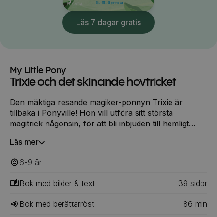
Läs 7 dagar gratis
My Little Pony
Trixie och det skinande hovtricket
Den mäktiga resande magiker-ponnyn Trixie är
tillbaka i Ponyville! Hon vill utföra sitt största
magitrick någonsin, för att bli inbjuden till hemligt
magiker-sällskap.I jakt på en passande mantel råkar
Läs mer
Trixie ut för en magisk olycka. Hon får förmågan att
göra om vardagliga ting till ädelstenar. Först tycker
6-9
‎‎ år
Trixie att det är ett spännande magitrick som hon kan
använda för att imponera andra ponnyer. Men snart
Bok med bilder & text
39
‎‎ sidor
märker hon att hennes nya krafter leder till mer
problem än glädje, och hennes vänner Rarity och
Bok med berättarröst
86
min
Twilight Sparkle måste rycka in för att rädda Trixie