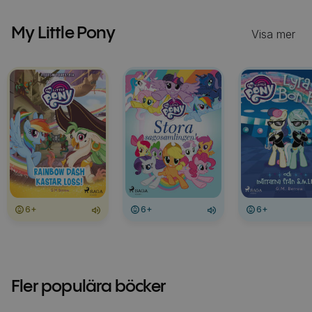
My Little Pony
Visa mer
6+
6+
6+
Fler populära böcker