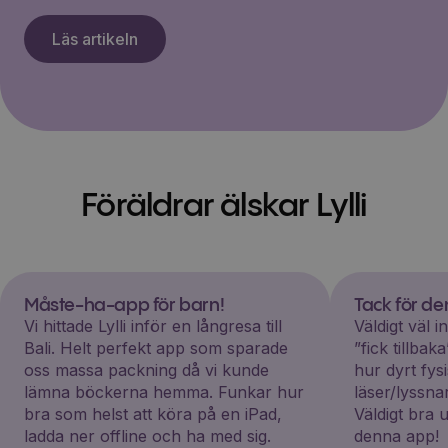
Läs artikeln
Föräldrar älskar Lylli
Måste-ha-app för barn!
Tack för d
Vi hittade Lylli inför en långresa till
Väldigt väl 
Bali. Helt perfekt app som sparade
”fick tillba
oss massa packning då vi kunde
hur dyrt fys
lämna böckerna hemma. Funkar hur
läser/lyssna
bra som helst att köra på en iPad,
Väldigt bra 
ladda ner offline och ha med sig.
denna app!