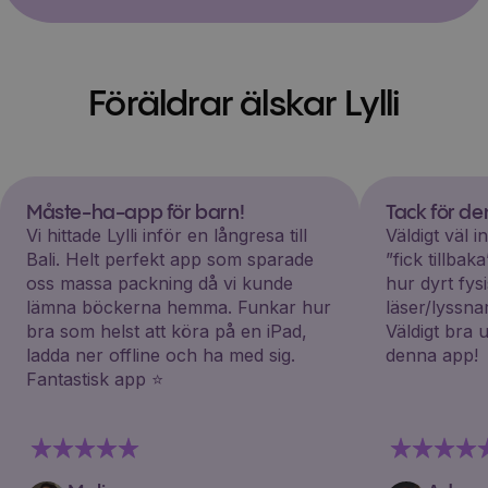
Föräldrar älskar Lylli
Måste-ha-app för barn!
Tack för d
Vi hittade Lylli inför en långresa till
Väldigt väl 
Bali. Helt perfekt app som sparade
”fick tillba
oss massa packning då vi kunde
hur dyrt fys
lämna böckerna hemma. Funkar hur
läser/lyssna
bra som helst att köra på en iPad,
Väldigt bra 
ladda ner offline och ha med sig.
denna app!
Fantastisk app ⭐️