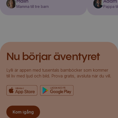
Malin
Adam
Mamma till tre barn
Pappa til
Nu börjar äventyret
Lylli är appen med tusentals barnböcker som kommer
till liv med ljud och bild. Prova gratis, avsluta när du vill.
Kom igång