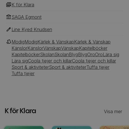
K för Klara
SAGA Egmont
Line Kyed Knudsen
Modig
Modig
Kärlek & Vänskap
Kärlek & Vänskap
Känslor
Känslor
Vänskap
Vänskap
Kapitelböcker
Kapitelböcker
Skolan
Skolan
Blyg
Blyg
Oro
Oro
Lära sig
Lära sig
Coola tjejer och killar
Coola tjejer och killar
Sport & aktiviteter
Sport & aktiviteter
Tuffa tjejer
Tuffa tjejer
K för Klara
Visa mer