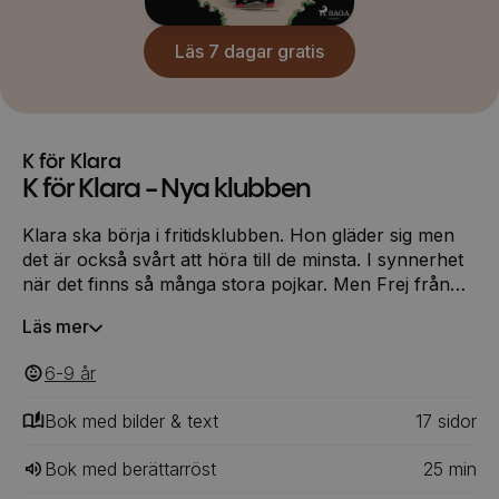
Läs 7 dagar gratis
K för Klara
K för Klara - Nya klubben
Klara ska börja i fritidsklubben. Hon gläder sig men
det är också svårt att höra till de minsta. I synnerhet
när det finns så många stora pojkar. Men Frej från
femte är hygglig. Han åker skateboard. Det vill Klara
Läs mer
också gärna pröva på. Och då hittar hon en
skateboard, men sedan går allt på tok ...
6-9
‎‎ år
Bok med bilder & text
17
‎‎ sidor
Bok med berättarröst
25
min