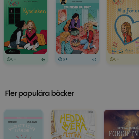
6+
6+
6+
Fler populära böcker