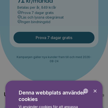
71
kr/månad
Betalas per år, 849 kr/år
Prova 7 dagar gratis
Läs och lyssna obegränsat
Ingen bindningstid
Prova 7 dagar gratis
Kampanjen gäller nya kunder fram till och med 2026-
08-24
×
Denna webbplats använder
Upptäck också
Visa alla
cookies
ENGLISH
Vi använder cookies för att anpassa
GERMAN