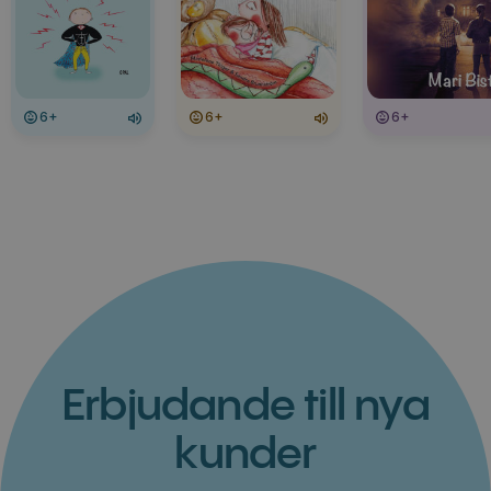
6+
6+
6+
Erbjudande till nya
kunder