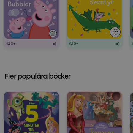
3+
0+
Fler populära böcker