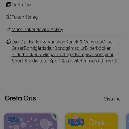
Greta Gris
Tukan förlag
Mark Baker
Neville Astley
Djur
Djur
Kärlek & Vänskap
Kärlek & Vänskap
Grisar
Grisar
Bondgårdsdjur
Bondgårdsdjur
Bilderböcker
Bilderböcker
Tävlingar
Tävlingar
Kompisar
Kompisar
Sport & aktiviteter
Sport & aktiviteter
Friidrott
Friidrott
Greta Gris
Visa mer