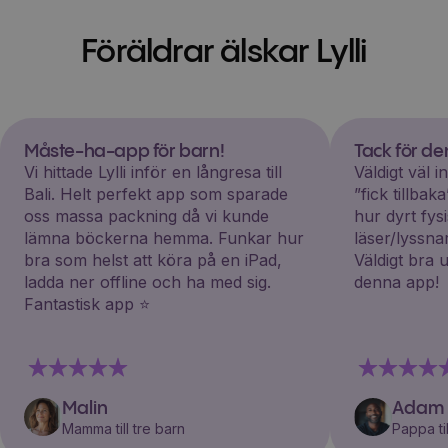
Föräldrar älskar Lylli
Måste-ha-app för barn!
Tack för d
Vi hittade Lylli inför en långresa till
Väldigt väl 
Bali. Helt perfekt app som sparade
”fick tillba
oss massa packning då vi kunde
hur dyrt fys
lämna böckerna hemma. Funkar hur
läser/lyssna
bra som helst att köra på en iPad,
Väldigt bra 
ladda ner offline och ha med sig.
denna app!
Fantastisk app ⭐️
Malin
Adam
Mamma till tre barn
Pappa til