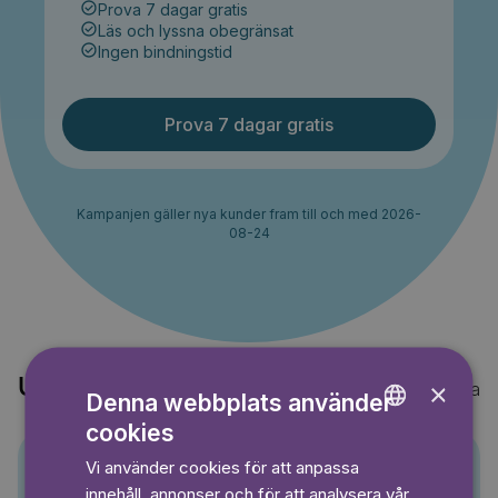
Prova 7 dagar gratis
Läs och lyssna obegränsat
Ingen bindningstid
Prova 7 dagar gratis
Kampanjen gäller nya kunder fram till och med 2026-
08-24
Upptäck också
×
Visa alla
Denna webbplats använder
cookies
ENGLISH
Vi använder cookies för att anpassa
GERMAN
Pino
innehåll, annonser och för att analysera vår