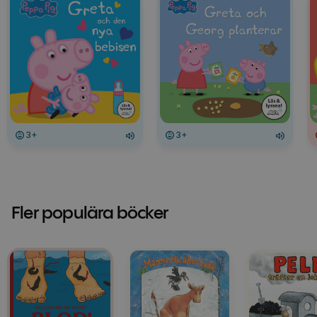
3+
3+
Fler populära böcker