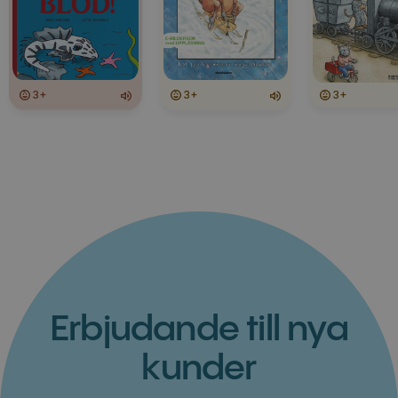
3+
3+
3+
Erbjudande till nya
kunder