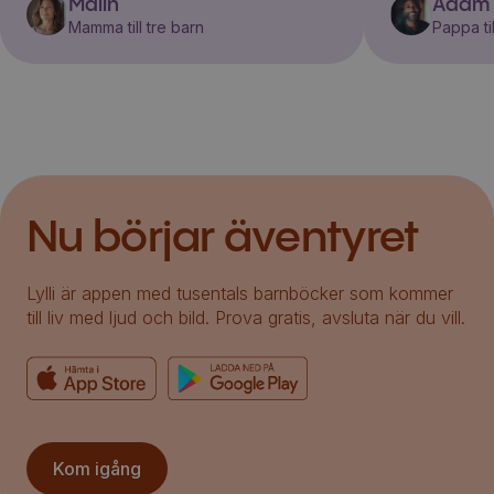
Malin
Adam
Mamma till tre barn
Pappa til
Nu börjar äventyret
Lylli är appen med tusentals barnböcker som kommer
till liv med ljud och bild. Prova gratis, avsluta när du vill.
Kom igång