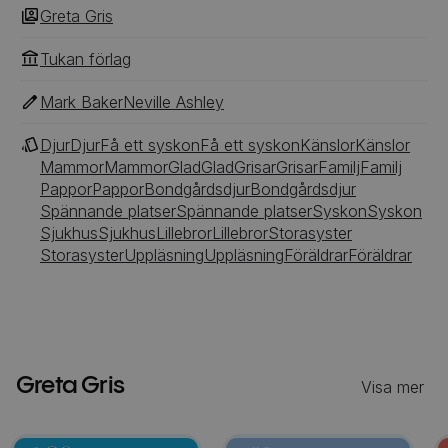
Greta Gris
Tukan förlag
Mark Baker
Neville Ashley
Djur
Djur
Få ett syskon
Få ett syskon
Känslor
Känslor
Mammor
Mammor
Glad
Glad
Grisar
Grisar
Familj
Familj
Pappor
Pappor
Bondgårdsdjur
Bondgårdsdjur
Spännande platser
Spännande platser
Syskon
Syskon
Sjukhus
Sjukhus
Lillebror
Lillebror
Storasyster
Storasyster
Uppläsning
Uppläsning
Föräldrar
Föräldrar
Greta Gris
Visa mer