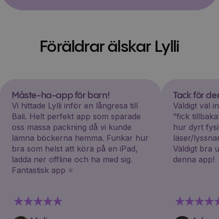
Föräldrar älskar Lylli
Måste-ha-app för barn!
Tack för d
Vi hittade Lylli inför en långresa till
Väldigt väl 
Bali. Helt perfekt app som sparade
”fick tillba
oss massa packning då vi kunde
hur dyrt fys
lämna böckerna hemma. Funkar hur
läser/lyssna
bra som helst att köra på en iPad,
Väldigt bra 
ladda ner offline och ha med sig.
denna app!
Fantastisk app ⭐️