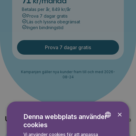
71
kr/månad
Betalas per år, 849 kr/år
Prova 7 dagar gratis
Läs och lyssna obegränsat
Ingen bindningstid
Prova 7 dagar gratis
Kampanjen gäller nya kunder fram till och med 2026-
08-24
×
Denna webbplats använder
Upptäck också
Visa alla
cookies
ENGLISH
Vi använder cookies för att anpassa
GERMAN