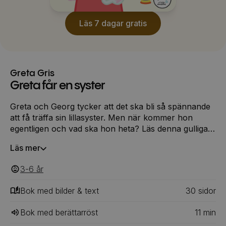
Läs 7 dagar gratis
Greta Gris
Greta får en syster
Greta och Georg tycker att det ska bli så spännande
att få träffa sin lillasyster. Men när kommer hon
egentligen och vad ska hon heta? Läs denna gulliga
berättelse om hur det går till när familjen Gris får en
Läs mer
femte medlem.
3-6
‎‎ år
Bok med bilder & text
30
‎‎ sidor
Bok med berättarröst
11
min