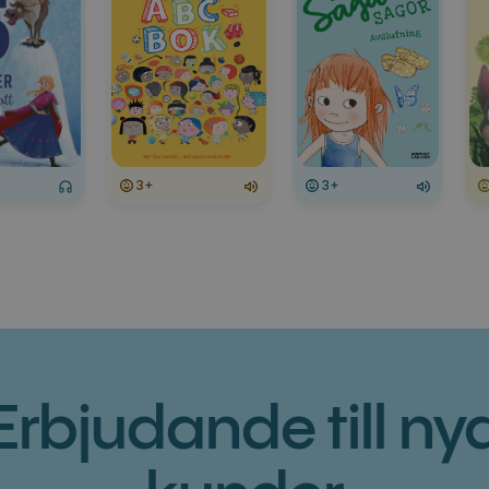
3+
3+
Erbjudande till ny