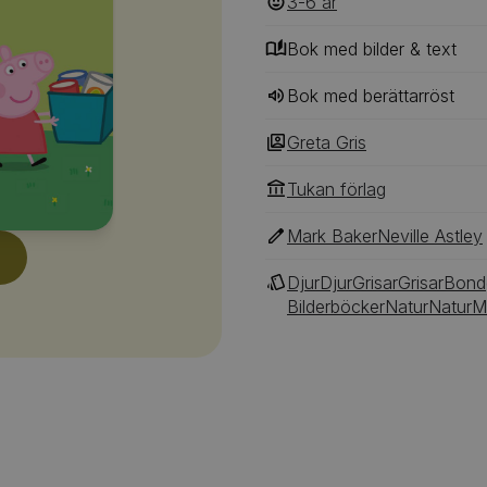
3-6
‎‎ år
Bok med bilder & text
Bok med berättarröst
Greta Gris
Tukan förlag
Mark Baker
Neville Astley
Djur
Djur
Grisar
Grisar
Bond
Bilderböcker
Natur
Natur
M