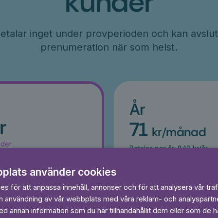
kunder
etalar inget under provperioden och kan avslut
prenumeration när som helst.
År
r
71
kr/månad
ader
Betalas per år, 849 kr/år
s
Prova 7 dagar gratis
egränsat
Läs och lyssna obegränsat
plats använder cookies
Ingen bindningstid
s för att anpassa innehåll, annonser och för att analysera vår traf
in användning av vår webbplats med våra reklam- och analyspart
 dagar gratis
Prova 7 daga
 annan information som du har tillhandahållit dem eller som de ha