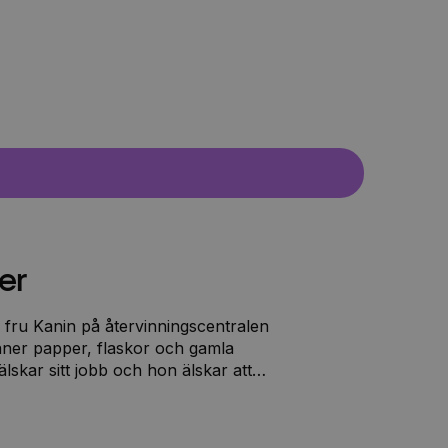
er
 fru Kanin på återvinningscentralen
nner papper, flaskor och gamla
lskar sitt jobb och hon älskar att
med bilar!