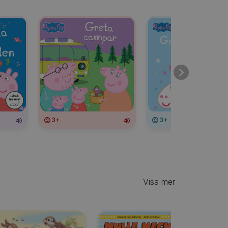
3+
3+
Visa mer