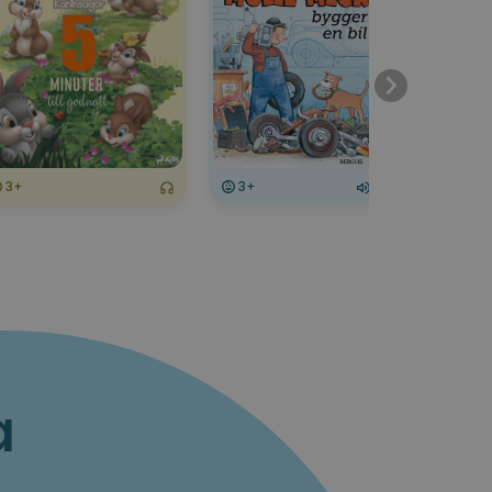
3+
3+
3+
a