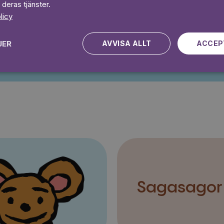
 deras tjänster.
licy
Kampanjen gäller nya kunder fram till och med 2026-08-24
JER
AVVISA ALLT
ACCEP
Sagasagor