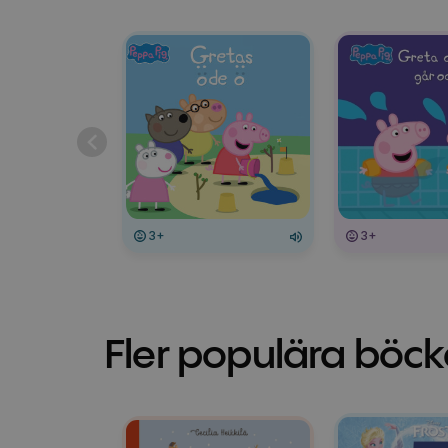
3+
3+
Fler populära böck