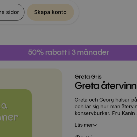
na sidor
Skapa konto
50% rabatt i 3 månader
Greta Gris
Greta återvinn
Greta och Georg hälsar på
och lär sig hur man återvi
konservburkar. Fru Kanin ä
återvinna saker … till och 
Läs mer