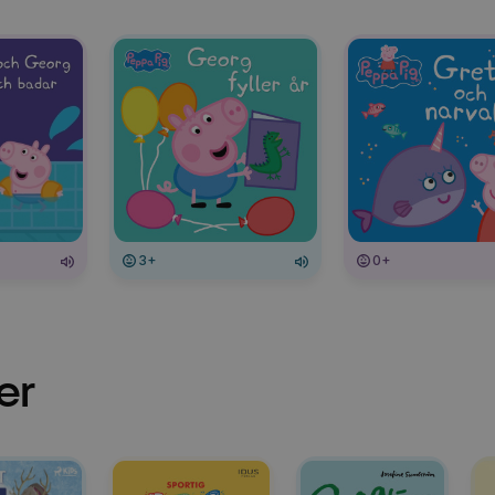
3+
0+
er