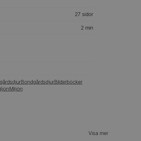
27
‎‎ sidor
2
min
gårdsdjur
Bondgårdsdjur
Bilderböcker
iljön
Miljön
Visa mer