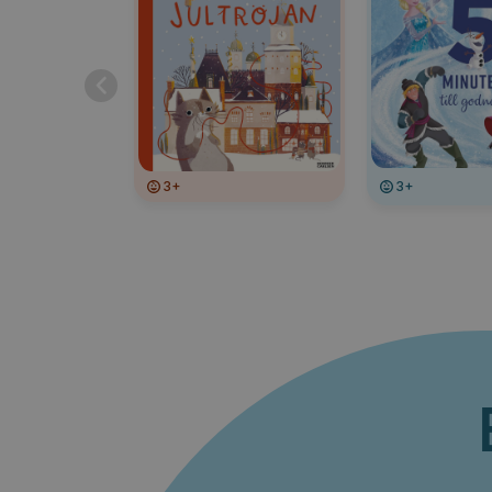
3+
3+