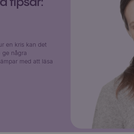
 tipsar:
r en kris kan det
g ge några
ämpar med att läsa