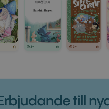
3+
3+
Erbjudande till ny