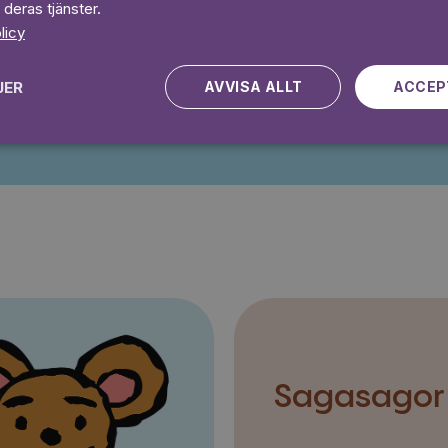
Prova 7 daga
 deras tjänster.
licy
JER
AVVISA ALLT
ACCEP
Kampanjen gäller nya kunder fram till och med 2026-08-24
Sagasagor