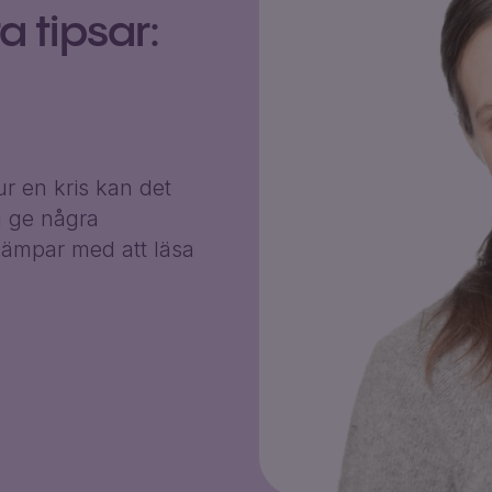
 tipsar:
r en kris kan det
g ge några
ämpar med att läsa