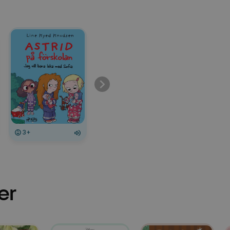
3+
er