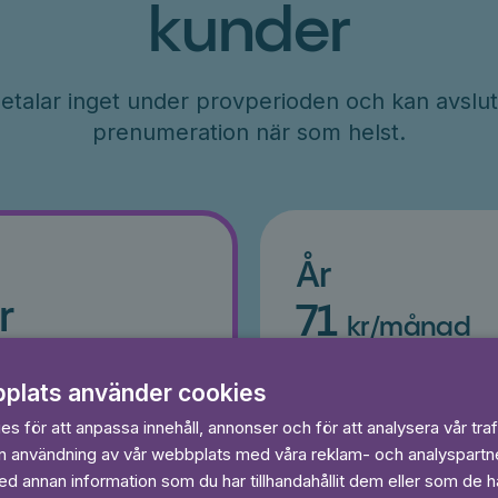
kunder
etalar inget under provperioden och kan avslut
prenumeration när som helst.
År
r
71
kr/månad
ader
Betalas per år, 849 kr/år
s
Prova 7 dagar gratis
plats använder cookies
egränsat
Läs och lyssna obegränsat
s för att anpassa innehåll, annonser och för att analysera vår traf
Ingen bindningstid
in användning av vår webbplats med våra reklam- och analyspart
 annan information som du har tillhandahållit dem eller som de ha
 dagar gratis