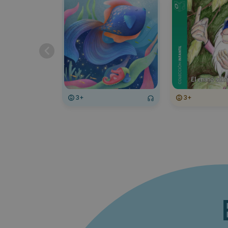
3+
3+