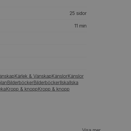
25
‎‎ sidor
11
min
Vänskap
Kärlek & Vänskap
Känslor
Känslor
olan
Bilderböcker
Bilderböcker
Ilska
Ilska
eka
Kropp & knopp
Kropp & knopp
Visa mer