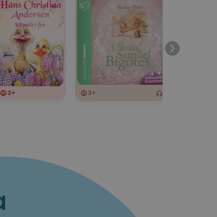
3+
3+
3+
a