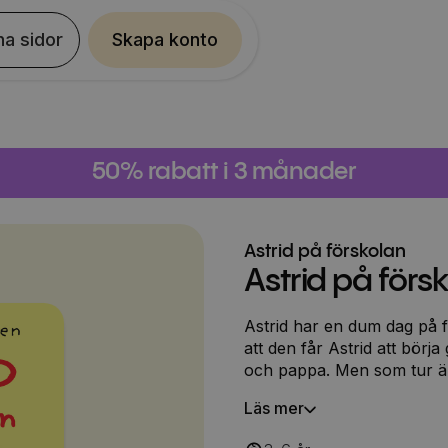
na sidor
Skapa konto
50% rabatt i 3 månader
Astrid på förskolan
Astrid på förs
Astrid har en dum dag på förskolan. Ja, fakti
att den får Astrid att börj
och pappa. Men som tur ä
till bra dagar.
Läs mer