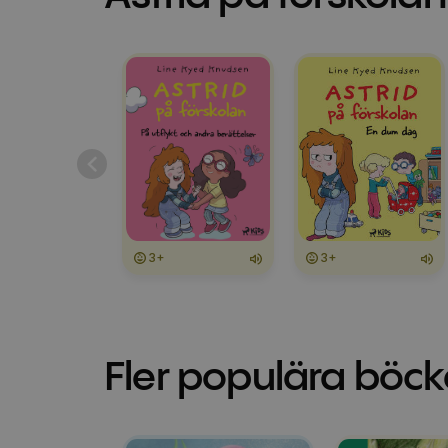
3+
3+
Fler populära böck