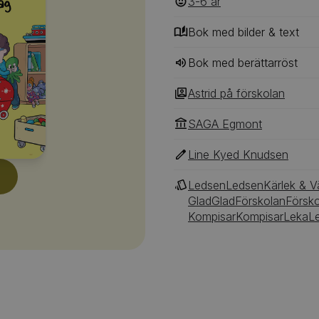
3-6
‎‎ år
Bok med bilder & text
Bok med berättarröst
Astrid på förskolan
SAGA Egmont
Line Kyed Knudsen
Ledsen
Ledsen
Kärlek & 
Glad
Glad
Förskolan
Försk
Kompisar
Kompisar
Leka
L