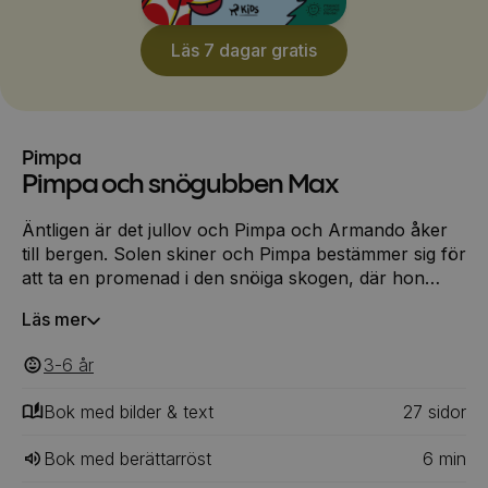
Läs 7 dagar gratis
Pimpa
Pimpa och snögubben Max
Äntligen är det jullov och Pimpa och Armando åker
till bergen. Solen skiner och Pimpa bestämmer sig för
att ta en promenad i den snöiga skogen, där hon
träffar snögubben Max.
Läs mer
3-6
‎‎ år
Bok med bilder & text
27
‎‎ sidor
Bok med berättarröst
6
min