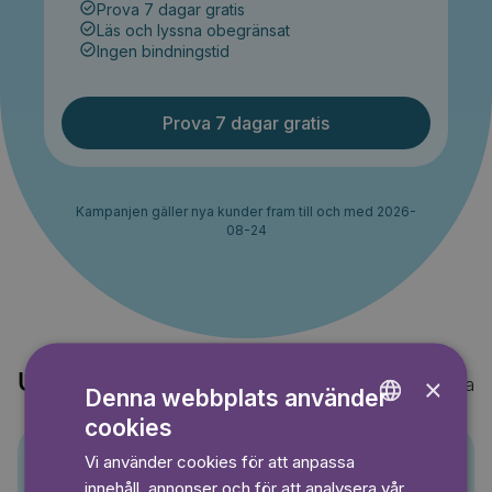
Prova 7 dagar gratis
Läs och lyssna obegränsat
Ingen bindningstid
Prova 7 dagar gratis
Kampanjen gäller nya kunder fram till och med 2026-
08-24
Upptäck också
×
Visa alla
Denna webbplats använder
cookies
ENGLISH
Vi använder cookies för att anpassa
GERMAN
Pino
innehåll, annonser och för att analysera vår