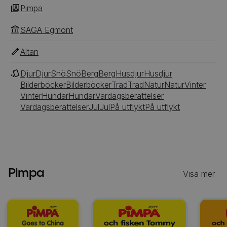
Pimpa
SAGA Egmont
Altan
Djur
Djur
Snö
Snö
Berg
Berg
Husdjur
Husdjur
Bilderböcker
Bilderböcker
Träd
Träd
Natur
Natur
Vinter
Vinter
Hundar
Hundar
Vardagsberättelser
Vardagsberättelser
Jul
Jul
På utflykt
På utflykt
Pimpa
Visa mer