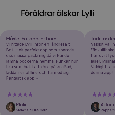
Föräldrar älskar Lylli
Måste-ha-app för barn!
Tack för d
Vi hittade Lylli inför en långresa till
Väldigt väl 
Bali. Helt perfekt app som sparade
”fick tillba
oss massa packning då vi kunde
hur dyrt fys
lämna böckerna hemma. Funkar hur
läser/lyssna
bra som helst att köra på en iPad,
Väldigt bra 
ladda ner offline och ha med sig.
denna app!
Fantastisk app ⭐️
Malin
Adam
Mamma till tre barn
Pappa til