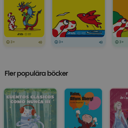
3+
3+
3+
Fler populära böcker