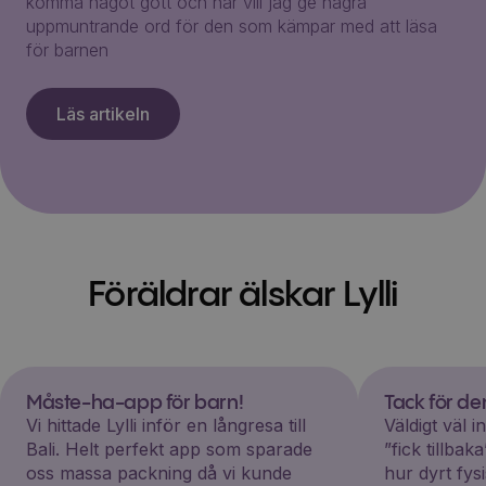
komma något gott och här vill jag ge några
uppmuntrande ord för den som kämpar med att läsa
för barnen
Läs artikeln
Föräldrar älskar Lylli
Måste-ha-app för barn!
Tack för d
Vi hittade Lylli inför en långresa till
Väldigt väl 
Bali. Helt perfekt app som sparade
”fick tillba
oss massa packning då vi kunde
hur dyrt fys