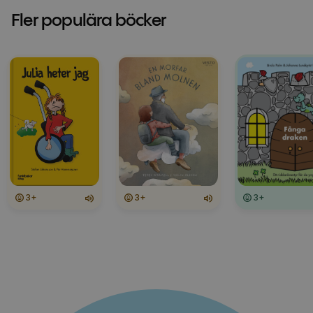
Fler populära böcker
3+
3+
3+