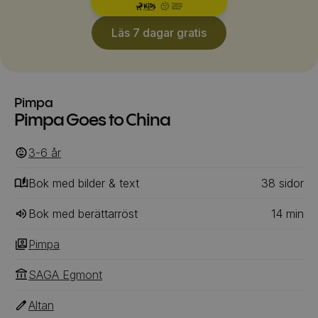
Läs 7 dagar gratis
Pimpa
Pimpa Goes to China
3-6
‎‎ år
Bok med bilder & text
38
‎‎ sidor
Bok med berättarröst
14
min
Pimpa
SAGA Egmont
Altan