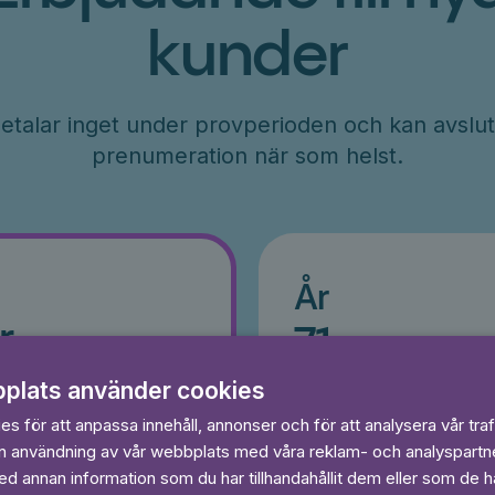
kunder
etalar inget under provperioden och kan avslut
prenumeration när som helst.
År
r
71
kr/månad
ader
Betalas per år, 849 kr/år
plats använder cookies
s
Prova 7 dagar gratis
egränsat
s för att anpassa innehåll, annonser och för att analysera vår traf
Läs och lyssna obegränsat
in användning av vår webbplats med våra reklam- och analyspart
Ingen bindningstid
 annan information som du har tillhandahållit dem eller som de ha