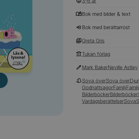
3-6
‎‎ år
Bok med bilder & text
Bok med berättarröst
Greta Gris
Tukan förlag
Mark Baker
Neville Astley
Sova över
Sova över
Djur
Godnattsagor
Familj
Familj
Bilderböcker
Bilderböcker
Vardagsberättelser
Sova
S