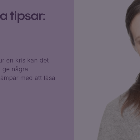
 tipsar:
r en kris kan det
g ge några
ämpar med att läsa