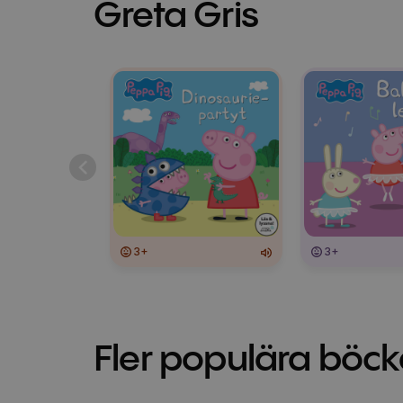
Greta Gris
3+
3+
Fler populära böck