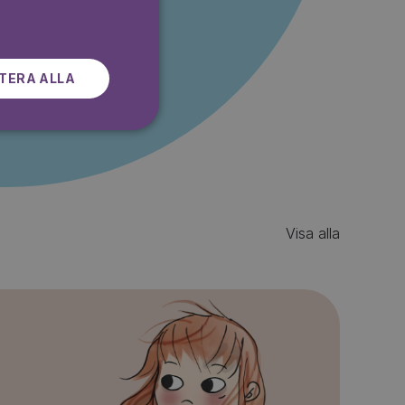
SWEDISH
r gratis
TERA ALLA
Visa alla