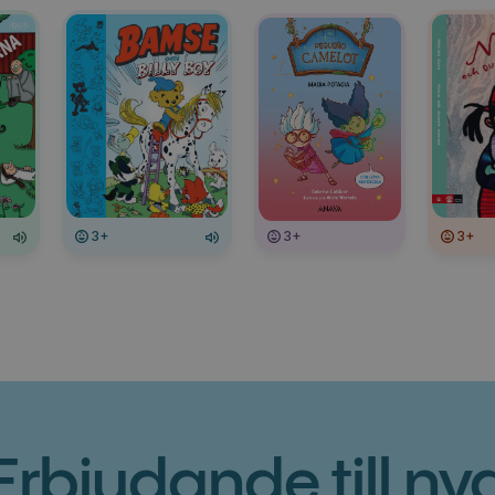
3+
3+
3+
Erbjudande till ny