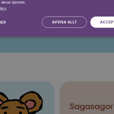
 deras tjänster.
 dagar gratis
Prova 7 daga
licy
JER
AVVISA ALLT
ACCEP
Kampanjen gäller nya kunder fram till och med 2026-08-24
Sagasagor