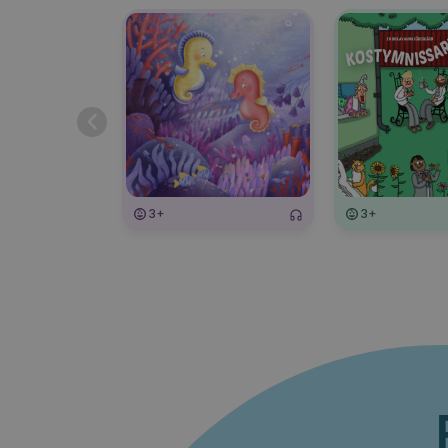
3+
3+