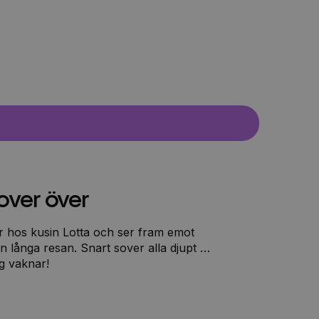
sover över
r hos kusin Lotta och ser fram emot
n långa resan. Snart sover alla djupt …
ng vaknar!