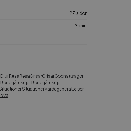
27
‎‎ sidor
3
min
Djur
Resa
Resa
Grisar
Grisar
Godnattsagor
Bondgårdsdjur
Bondgårdsdjur
Situationer
Situationer
Vardagsberättelser
ova