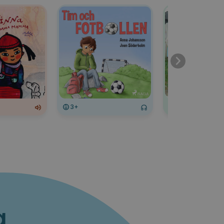
3+
3+
a