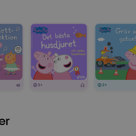
3+
3+
er