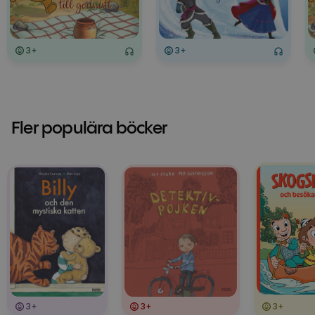
3+
3+
Fler populära böcker
3+
3+
3+