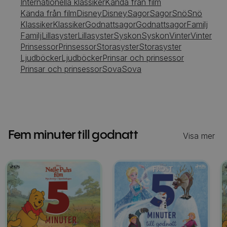
Internationella klassiker
Kända från film
Kända från film
Disney
Disney
Sagor
Sagor
Snö
Snö
Klassiker
Klassiker
Godnattsagor
Godnattsagor
Familj
Familj
Lillasyster
Lillasyster
Syskon
Syskon
Vinter
Vinter
Prinsessor
Prinsessor
Storasyster
Storasyster
Ljudböcker
Ljudböcker
Prinsar och prinsessor
Prinsar och prinsessor
Sova
Sova
Fem minuter till godnatt
Visa mer