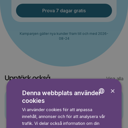
Prova 7 dagar gratis
Kampanjen gäller nya kunder fram till och med 2026-
08-24
Upptäck också
Visa alla
×
Denna webbplats använder
cookies
ENGLISH
Pino
Vi använder cookies för att anpassa
GERMAN
innehåll, annonser och för att analysera vår
SWEDISH
trafik. Vi delar också information om din