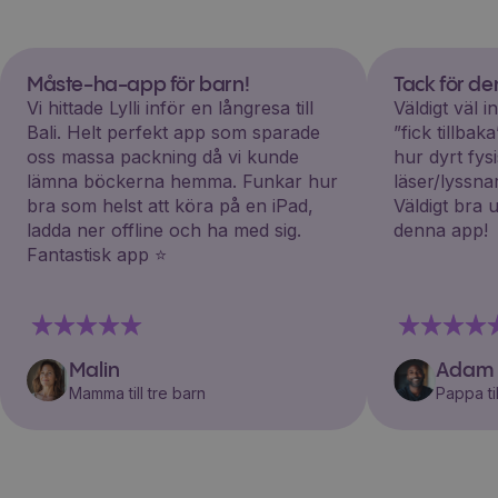
Måste-ha-app för barn!
Tack för d
Vi hittade Lylli inför en långresa till
Väldigt väl 
Bali. Helt perfekt app som sparade
”fick tillba
oss massa packning då vi kunde
hur dyrt fys
lämna böckerna hemma. Funkar hur
läser/lyssna
bra som helst att köra på en iPad,
Väldigt bra 
ladda ner offline och ha med sig.
denna app!
Fantastisk app ⭐️
Malin
Adam
Mamma till tre barn
Pappa til