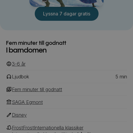
Lyssna 7 dagar gratis
Fem minuter till godnatt
I barndomen
3-6
‎‎ år
Ljudbok
5
min
Fem minuter till godnatt
SAGA Egmont
Disney
Frost
Frost
Internationella klassiker