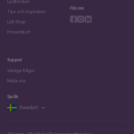
Ljudböcker
Följ oss
Tips och inspiration
Lylli Shop
Presentkort
Support
Vanliga frågor
Mejla oss
Språk
Swedish
Allmänna villkor
Kakor
Personuppgiftspolicy