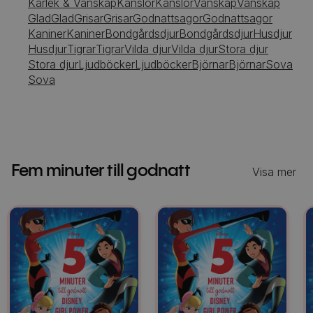
Kärlek & Vänskap
Känslor
Känslor
Vänskap
Vänskap
Glad
Glad
Grisar
Grisar
Godnattsagor
Godnattsagor
Kaniner
Kaniner
Bondgårdsdjur
Bondgårdsdjur
Husdjur
Husdjur
Tigrar
Tigrar
Vilda djur
Vilda djur
Stora djur
Stora djur
Ljudböcker
Ljudböcker
Björnar
Björnar
Sova
Sova
Fem minuter till godnatt
Visa mer