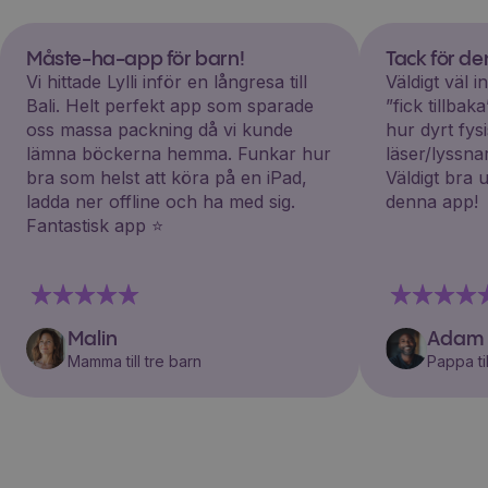
Måste-ha-app för barn!
Tack för d
Vi hittade Lylli inför en långresa till
Väldigt väl 
Bali. Helt perfekt app som sparade
”fick tillba
oss massa packning då vi kunde
hur dyrt fys
lämna böckerna hemma. Funkar hur
läser/lyssna
bra som helst att köra på en iPad,
Väldigt bra 
ladda ner offline och ha med sig.
denna app!
Fantastisk app ⭐️
Malin
Adam
Mamma till tre barn
Pappa til