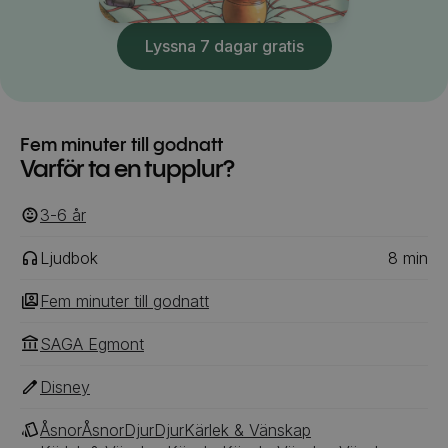
Lyssna 7 dagar gratis
Fem minuter till godnatt
Varför ta en tupplur?
3-6
‎‎ år
Ljudbok
8
min
Fem minuter till godnatt
SAGA Egmont
Disney
Åsnor
Åsnor
Djur
Djur
Kärlek & Vänskap