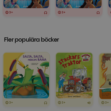
3+
3+
Fler populära böcker
3+
3+
3+