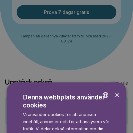
Prova 7 dagar gratis
Kampanjen gäller nya kunder fram till och med 2026-
08-24
Upptäck också
Visa alla
×
Denna webbplats använder
cookies
ENGLISH
Pino
Vi använder cookies för att anpassa
GERMAN
innehåll, annonser och för att analysera vår
SWEDISH
trafik. Vi delar också information om din