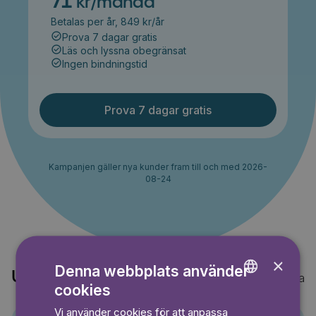
71
kr/månad
Betalas per år, 849 kr/år
Prova 7 dagar gratis
Läs och lyssna obegränsat
Ingen bindningstid
Prova 7 dagar gratis
Kampanjen gäller nya kunder fram till och med 2026-
08-24
×
Denna webbplats använder
Upptäck också
Visa alla
cookies
ENGLISH
Vi använder cookies för att anpassa
GERMAN