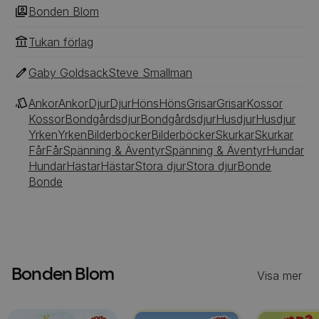
Bonden Blom
Tukan förlag
Gaby Goldsack
Steve Smallman
Ankor
Ankor
Djur
Djur
Höns
Höns
Grisar
Grisar
Kossor
Kossor
Bondgårdsdjur
Bondgårdsdjur
Husdjur
Husdjur
Yrken
Yrken
Bilderböcker
Bilderböcker
Skurkar
Skurkar
Får
Får
Spänning & Äventyr
Spänning & Äventyr
Hundar
Hundar
Hästar
Hästar
Stora djur
Stora djur
Bonde
Bonde
Bonden Blom
Visa mer