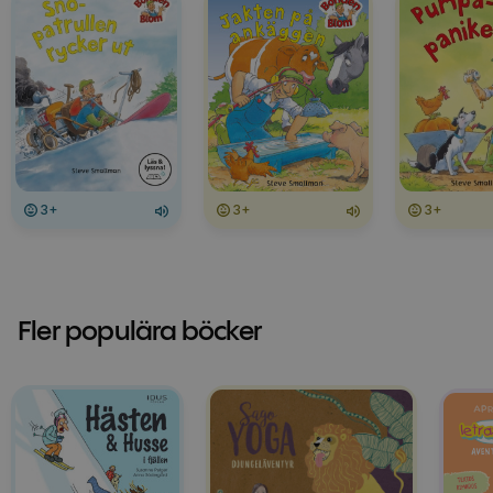
3+
3+
3+
Fler populära böcker