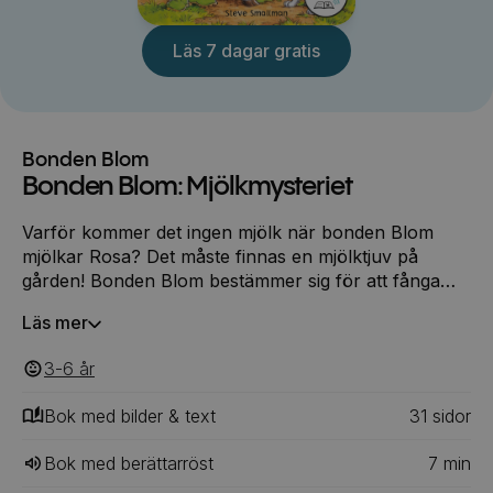
Läs 7 dagar gratis
Bonden Blom
Bonden Blom: Mjölkmysteriet
Varför kommer det ingen mjölk när bonden Blom
mjölkar Rosa? Det måste finnas en mjölktjuv på
gården! Bonden Blom bestämmer sig för att fånga
den lymmeln och han har en plan…
Läs mer
3-6
‎‎ år
Bok med bilder & text
31
‎‎ sidor
Bok med berättarröst
7
min