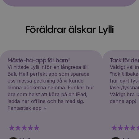
Föräldrar älskar Lylli
Måste-ha-app för barn!
Tack för d
Vi hittade Lylli inför en långresa till
Väldigt väl 
Bali. Helt perfekt app som sparade
”fick tillba
oss massa packning då vi kunde
hur dyrt fys
lämna böckerna hemma. Funkar hur
läser/lyssna
bra som helst att köra på en iPad,
Väldigt bra 
ladda ner offline och ha med sig.
denna app!
Fantastisk app ⭐️