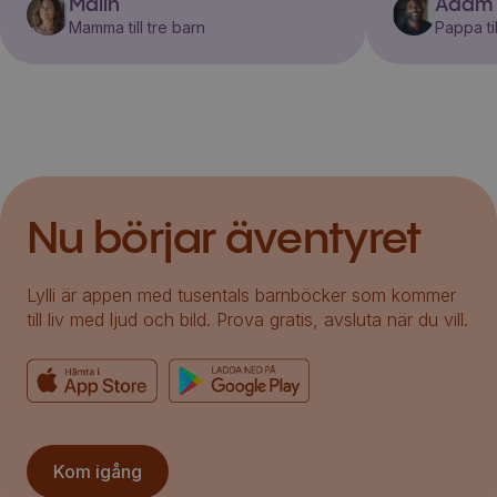
Malin
Adam
Mamma till tre barn
Pappa til
Nu börjar äventyret
Lylli är appen med tusentals barnböcker som kommer
till liv med ljud och bild. Prova gratis, avsluta när du vill.
Kom igång