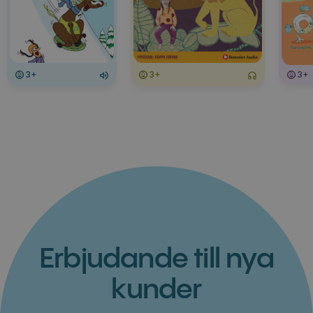
3+
3+
3+
Erbjudande till nya
kunder