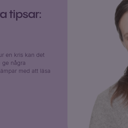
 tipsar:
r en kris kan det
g ge några
ämpar med att läsa