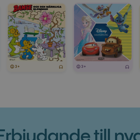
3+
3+
Erbjudande till ny