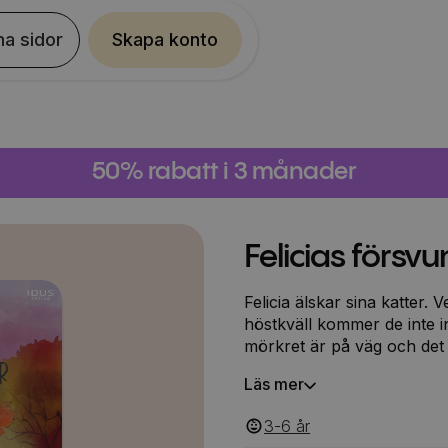
na sidor
Skapa konto
50% rabatt i 3 månader
Felicias försvu
Felicia älskar sina katter. 
höstkväll kommer de inte i
mörkret är på väg och det 
leta i trädgården. Den my
Läs mer
Vad lurar i hörnen och i 
3-6
‎‎ år