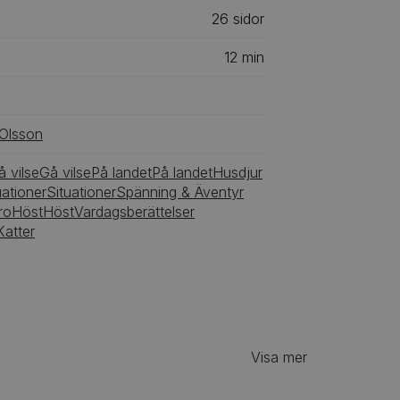
26
‎‎ sidor
12
min
 Olsson
å vilse
Gå vilse
På landet
På landet
Husdjur
uationer
Situationer
Spänning & Äventyr
ro
Höst
Höst
Vardagsberättelser
Katter
Visa mer