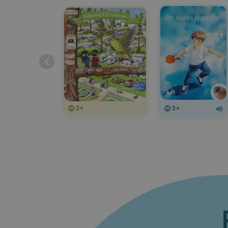
3+
3+