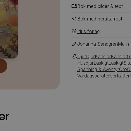
Bok med bilder & text
Bok med berättarröst
Idus förlag
Johanna Sandgren
Malin
Djur
Djur
Känslor
Känslor
G
Husdjur
Läskigt
Läskigt
Sit
Spänning & Äventyr
Oro
O
Vardagsberättelser
Katter
er