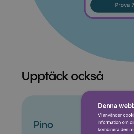
Prova 7
Upptäck också
Denna webb
Vi använder cookie
information om d
Pino
kombinera den med