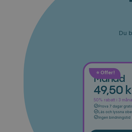
Du b
⭐️ Offer!
Månad
49,50 k
50% rabatt i 3 mån
Prova 7 dagar grati
Läs och lyssna ob
Ingen bindningstid