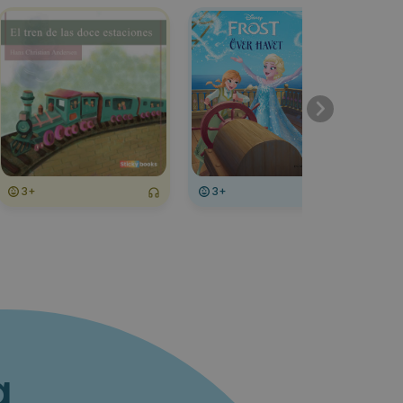
3+
3+
3+
a