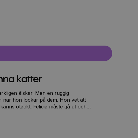
nna katter
Verkligen älskar. Men en ruggig
n när hon lockar på dem. Hon vet att
känns otäckt. Felicia måste gå ut och
cket mörka och mystiska trädgården.
buskarna?