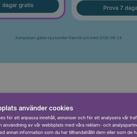
 dagar gratis
Prova 7 daga
Kampanjen gäller nya kunder fram till och med 2026-08-24
plats använder cookies
s för att anpassa innehåll, annonser och för att analysera vår traf
in användning av vår webbplats med våra reklam- och analyspart
Sagasagor
 annan information som du har tillhandahållit dem eller som de ha