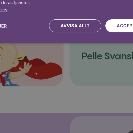
 deras tjänster.
licy
JER
AVVISA ALLT
ACCEP
Pelle Svans