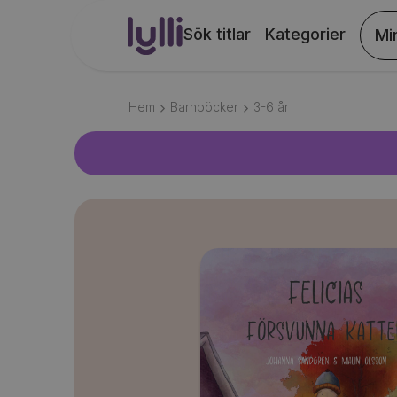
Sök titlar
Kategorier
Mi
Hem
Barnböcker
3-6
år