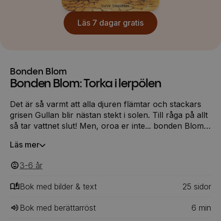
Läs 7 dagar gratis
Bonden Blom
Bonden Blom: Torka i lerpölen
Det är så varmt att alla djuren flämtar och stackars
grisen Gullan blir nästan stekt i solen. Till råga på allt
så tar vattnet slut! Men, oroa er inte... bonden Blom
har en plan!
Läs mer
3-6
‎‎ år
Bok med bilder & text
25
‎‎ sidor
Bok med berättarröst
6
min