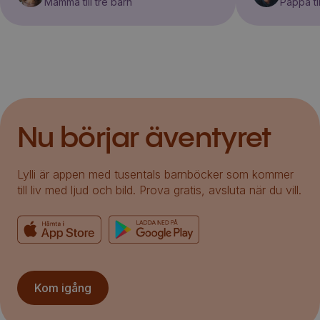
Mamma till tre barn
Pappa til
Nu börjar äventyret
Lylli är appen med tusentals barnböcker som kommer
till liv med ljud och bild. Prova gratis, avsluta när du vill.
Kom igång