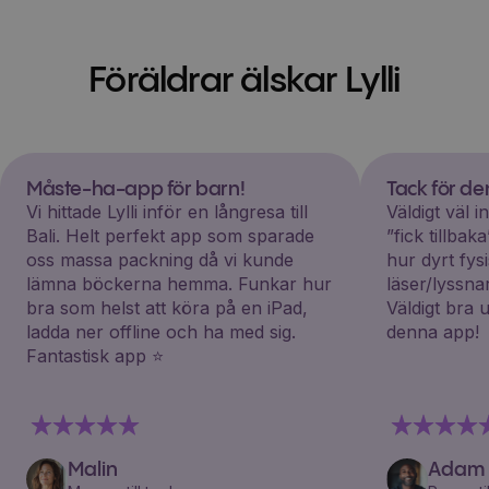
Föräldrar älskar Lylli
Måste-ha-app för barn!
Tack för d
Vi hittade Lylli inför en långresa till
Väldigt väl 
Bali. Helt perfekt app som sparade
”fick tillba
oss massa packning då vi kunde
hur dyrt fys
lämna böckerna hemma. Funkar hur
läser/lyssna
bra som helst att köra på en iPad,
Väldigt bra 
ladda ner offline och ha med sig.
denna app!
Fantastisk app ⭐️
Malin
Adam