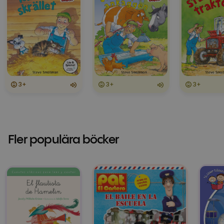
3+
3+
3+
Fler populära böcker