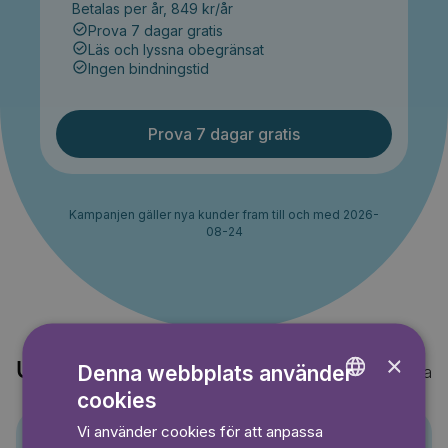
Betalas per år, 849 kr/år
Prova 7 dagar gratis
Läs och lyssna obegränsat
Ingen bindningstid
Prova 7 dagar gratis
Kampanjen gäller nya kunder fram till och med 2026-
08-24
×
Upptäck också
Denna webbplats använder
Visa alla
cookies
ENGLISH
Vi använder cookies för att anpassa
GERMAN