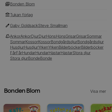
Bonden Blom
Tukan förlag
Gaby Goldsack
Steve Smallman
Ankor
Ankor
Djur
Djur
Höns
Höns
Grisar
Grisar
Sommar
Sommar
Kossor
Kossor
Bondgårdsdjur
Bondgårdsdjur
Husdjur
Husdjur
Yrken
Yrken
Bilderböcker
Bilderböcker
Får
Får
Hundar
Hundar
Hästar
Hästar
Stora djur
Stora djur
Bonde
Bonde
Bonden Blom
Visa mer