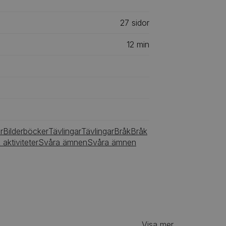
27
‎‎ sidor
12
min
r
Bilderböcker
Tävlingar
Tävlingar
Bråk
Bråk
 aktiviteter
Svåra ämnen
Svåra ämnen
Visa mer