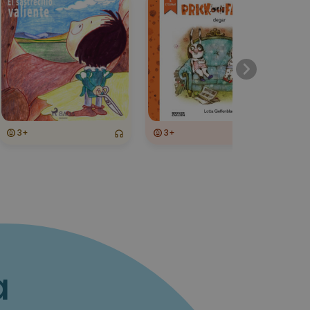
3+
3+
a