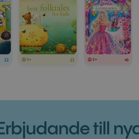
3+
3+
Erbjudande till ny