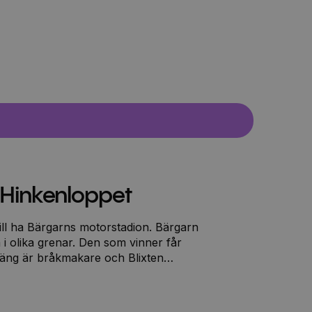
a Hinkenloppet
l ha Bärgarns motorstadion. Bärgarn
 i olika grenar. Den som vinner får
äng är bråkmakare och Blixten
över hur det ska gå.