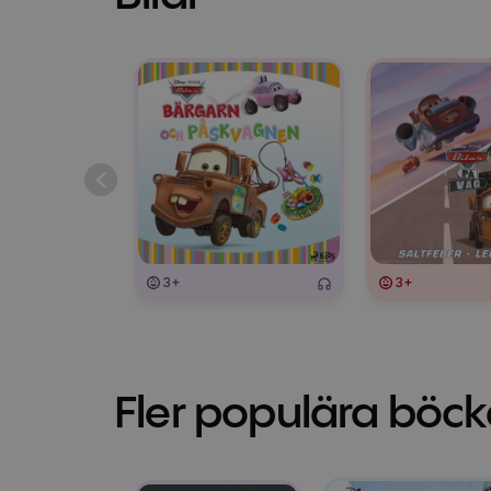
3+
3+
Fler populära böck