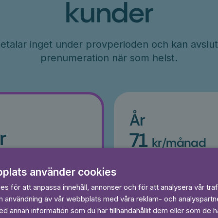
kunder
etalar inget under provperioden och kan avslut
prenumeration när som helst.
År
r
71
kr/månad
ader
Betalas per år, 849 kr/år
s
Prova 7 dagar gratis
plats använder cookies
egränsat
Läs och lyssna obegränsat
s för att anpassa innehåll, annonser och för att analysera vår traf
Ingen bindningstid
in användning av vår webbplats med våra reklam- och analyspart
 annan information som du har tillhandahållit dem eller som de ha
 dagar gratis