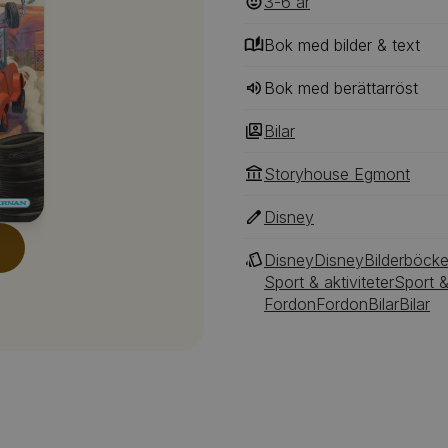
3-6
‎‎ år
Bok med bilder & text
Bok med berättarröst
Bilar
Storyhouse Egmont
Disney
Disney
Disney
Bilderböcke
Sport & aktiviteter
Sport &
Fordon
Fordon
Bilar
Bilar