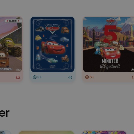
3+
6+
er