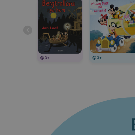
3+
3+