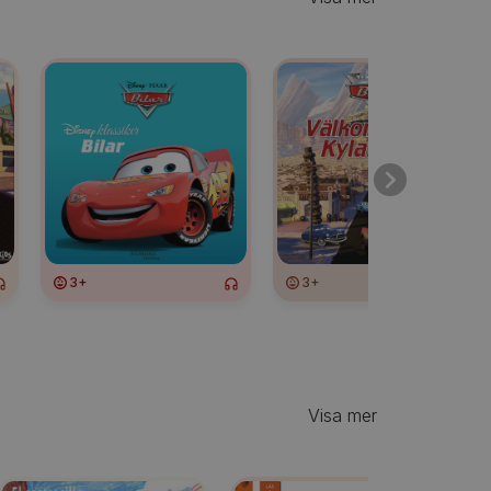
3+
3+
Visa mer