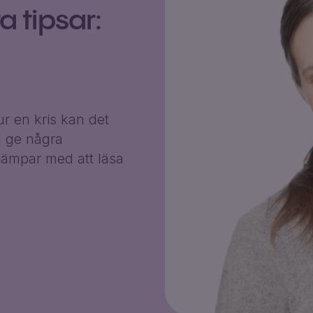
 tipsar:
r en kris kan det
g ge några
ämpar med att läsa