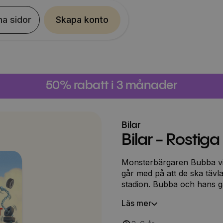
na sidor
Skapa konto
50% rabatt i 3 månader
Bilar
Bilar - Rostig
Monsterbärgaren Bubba vil
går med på att de ska tävla
stadion. Bubba och hans g
McQueen är mycket orolig 
Läs mer