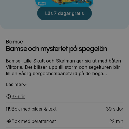
Läs 7 dagar gratis
Bamse
Bamse och mysteriet på spegelön
Bamse, Lille Skutt och Skalman ger sig ut med båten
Viktoria. Det blåser upp till storm och segelturen blir
till en vådlig bergochdalbanefärd på de höga
vågorna. Tack vare Skalmans fiffiga uppfinningar
Läs mer
lyckas de rädda pingviner i sjönöd. Men vad är det
för mystiskt sken från den slocknade fyren på ön?
3-6
‎‎ år
De tre vännerna seglar dit för att ta reda på det. Det
blir ett spöklikt kusligt besök på fyrön.
Bok med bilder & text
39
‎‎ sidor
Bok med berättarröst
22
min