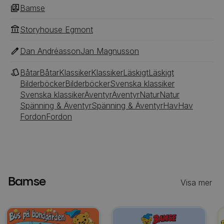
Bamse
Storyhouse Egmont
Dan Andréasson
Jan Magnusson
Båtar
Båtar
Klassiker
Klassiker
Läskigt
Läskigt
Bilderböcker
Bilderböcker
Svenska klassiker
Svenska klassiker
Äventyr
Äventyr
Natur
Natur
Spänning & Äventyr
Spänning & Äventyr
Hav
Hav
Fordon
Fordon
Bamse
Visa mer