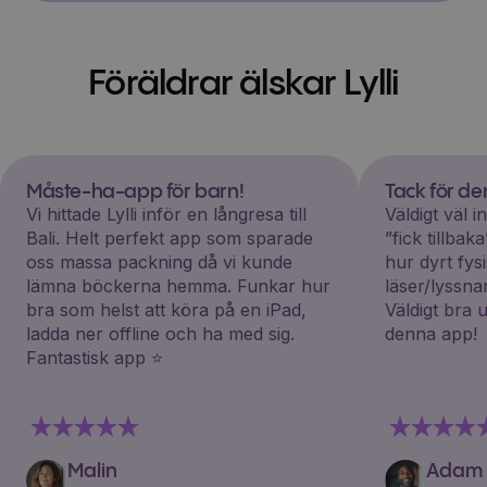
Föräldrar älskar Lylli
Måste-ha-app för barn!
Tack för d
Vi hittade Lylli inför en långresa till
Väldigt väl 
Bali. Helt perfekt app som sparade
”fick tillba
oss massa packning då vi kunde
hur dyrt fys
lämna böckerna hemma. Funkar hur
läser/lyssna
bra som helst att köra på en iPad,
Väldigt bra 
ladda ner offline och ha med sig.
denna app!
Fantastisk app ⭐️
Malin
Adam