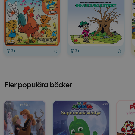
3+
3+
Fler populära böcker