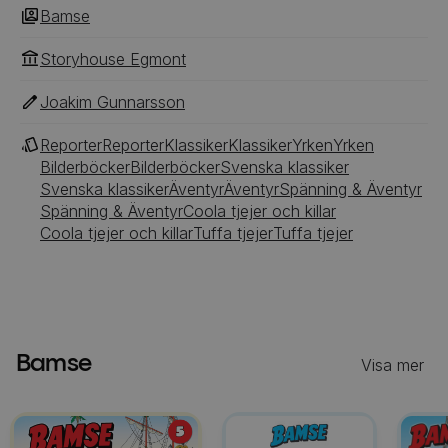
Bamse
Storyhouse Egmont
Joakim Gunnarsson
Reporter
Reporter
Klassiker
Klassiker
Yrken
Yrken
Bilderböcker
Bilderböcker
Svenska klassiker
Svenska klassiker
Äventyr
Äventyr
Spänning & Äventyr
Spänning & Äventyr
Coola tjejer och killar
Coola tjejer och killar
Tuffa tjejer
Tuffa tjejer
Bamse
Visa mer