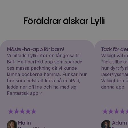
Föräldrar älskar Lylli
Måste-ha-app för barn!
Tack för d
Vi hittade Lylli inför en långresa till
Väldigt väl 
Bali. Helt perfekt app som sparade
”fick tillba
oss massa packning då vi kunde
hur dyrt fys
lämna böckerna hemma. Funkar hur
läser/lyssna
bra som helst att köra på en iPad,
Väldigt bra 
ladda ner offline och ha med sig.
denna app!
Fantastisk app ⭐️
Malin
Adam