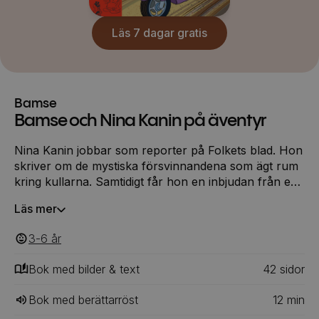
Läs 7 dagar gratis
Bamse
Bamse och Nina Kanin på äventyr
Nina Kanin jobbar som reporter på Folkets blad. Hon
skriver om de mystiska försvinnandena som ägt rum
kring kullarna. Samtidigt får hon en inbjudan från en
professor som bor långt uppe i bergen. Kan de två
Läs mer
sakerna ha något samband? Nina och Bamse beger
sig iväg för att undersöka saken. Vad de inte vet är att
3-6
‎‎ år
de snart är mitt uppe i ett äventyr. Ett äventyr som
kan ha betydelse för hela världens framtid.
Bok med bilder & text
42
‎‎ sidor
Bok med berättarröst
12
min