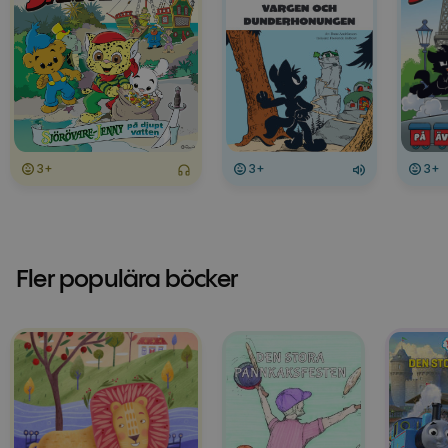
3+
3+
3+
Fler populära böcker