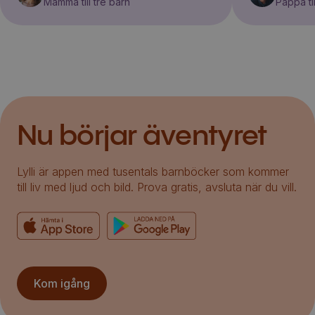
Mamma till tre barn
Pappa til
Nu börjar äventyret
Lylli är appen med tusentals barnböcker som kommer
till liv med ljud och bild. Prova gratis, avsluta när du vill.
Kom igång