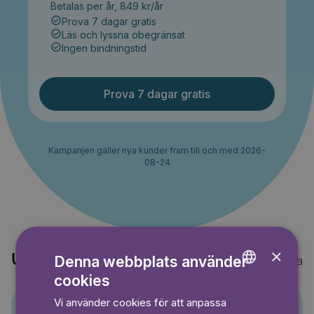
Betalas per år, 849 kr/år
Prova 7 dagar gratis
Läs och lyssna obegränsat
Ingen bindningstid
Prova 7 dagar gratis
Kampanjen gäller nya kunder fram till och med 2026-
08-24
×
Upptäck också
Denna webbplats använder
Visa alla
cookies
ENGLISH
Vi använder cookies för att anpassa
GERMAN