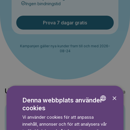
Ingen bindningstid
Prova 7 dagar gratis
Kampanjen gäller nya kunder fram till och med 2026-
08-24
Upptäck också
Visa alla
×
Denna webbplats använder
cookies
ENGLISH
Vi använder cookies för att anpassa
Pino
GERMAN
innehåll, annonser och för att analysera vår
SWEDISH