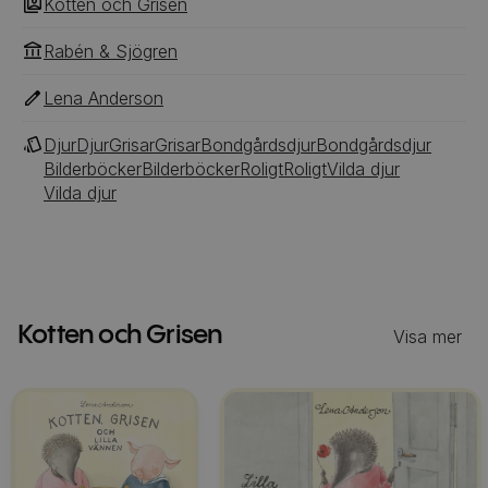
Kotten och Grisen
Rabén & Sjögren
Lena Anderson
Djur
Djur
Grisar
Grisar
Bondgårdsdjur
Bondgårdsdjur
Bilderböcker
Bilderböcker
Roligt
Roligt
Vilda djur
Vilda djur
Kotten och Grisen
Visa mer