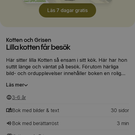
Läs 7 dagar gratis
Kotten och Grisen
Lilla kotten får besök
Här sitter lilla Kotten så ensam i sitt kök. Här har hon
suttit länge och väntat på besök. Förutom härliga
bild- och ordupplevelser innehåller boken en rolig
och spännande historia. Oemotståndligt charmfull.
Läs mer
3-6
‎‎ år
Bok med bilder & text
30
‎‎ sidor
Bok med berättarröst
3
min