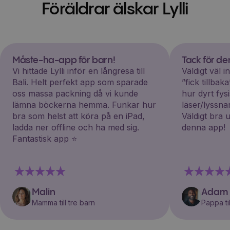
Föräldrar älskar Lylli
Måste-ha-app för barn!
Tack för d
Vi hittade Lylli inför en långresa till
Väldigt väl 
Bali. Helt perfekt app som sparade
”fick tillba
oss massa packning då vi kunde
hur dyrt fys
lämna böckerna hemma. Funkar hur
läser/lyssna
bra som helst att köra på en iPad,
Väldigt bra 
ladda ner offline och ha med sig.
denna app!
Fantastisk app ⭐️
Malin
Adam
Mamma till tre barn
Pappa til