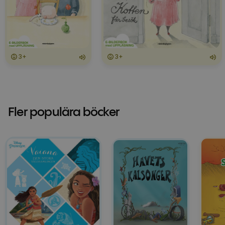
3+
3+
Fler populära böcker