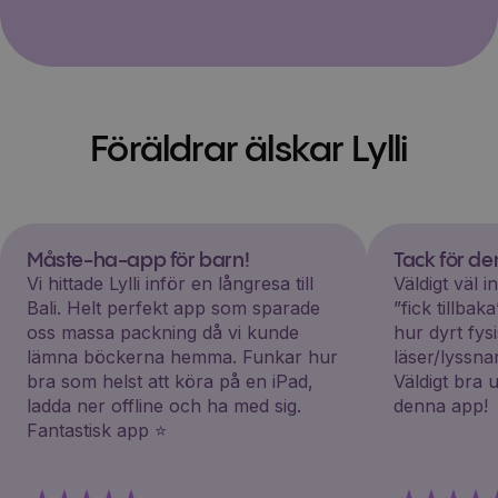
Föräldrar älskar Lylli
Måste-ha-app för barn!
Tack för d
Vi hittade Lylli inför en långresa till
Väldigt väl 
Bali. Helt perfekt app som sparade
”fick tillba
oss massa packning då vi kunde
hur dyrt fys
lämna böckerna hemma. Funkar hur
läser/lyssna
bra som helst att köra på en iPad,
Väldigt bra 
ladda ner offline och ha med sig.
denna app!
Fantastisk app ⭐️