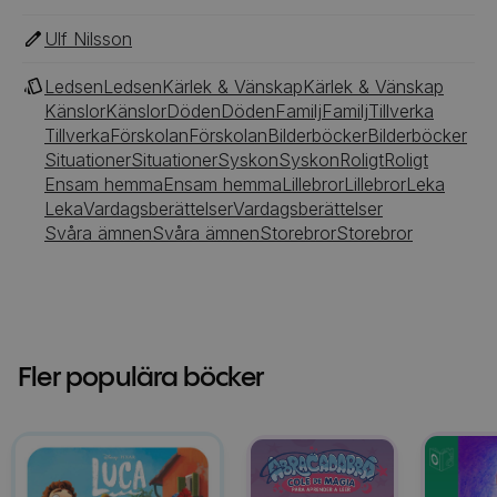
Ulf Nilsson
Ledsen
Ledsen
Kärlek & Vänskap
Kärlek & Vänskap
Känslor
Känslor
Döden
Döden
Familj
Familj
Tillverka
Tillverka
Förskolan
Förskolan
Bilderböcker
Bilderböcker
Situationer
Situationer
Syskon
Syskon
Roligt
Roligt
Ensam hemma
Ensam hemma
Lillebror
Lillebror
Leka
Leka
Vardagsberättelser
Vardagsberättelser
Svåra ämnen
Svåra ämnen
Storebror
Storebror
Fler populära böcker