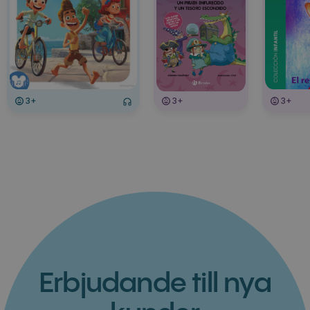
3+
3+
3+
Erbjudande till nya