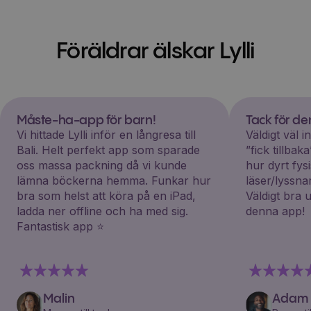
Föräldrar älskar Lylli
Måste-ha-app för barn!
Tack för d
Vi hittade Lylli inför en långresa till
Väldigt väl 
Bali. Helt perfekt app som sparade
”fick tillba
oss massa packning då vi kunde
hur dyrt fys
lämna böckerna hemma. Funkar hur
läser/lyssna
bra som helst att köra på en iPad,
Väldigt bra 
ladda ner offline och ha med sig.
denna app!
Fantastisk app ⭐️
Malin
Adam