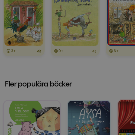
3+
0+
6+
Fler populära böcker