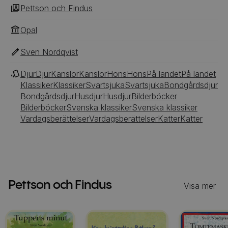
Pettson och Findus
Opal
Sven Nordqvist
Djur
Djur
Känslor
Känslor
Höns
Höns
På landet
På landet
Klassiker
Klassiker
Svartsjuka
Svartsjuka
Bondgårdsdjur
Bondgårdsdjur
Husdjur
Husdjur
Bilderböcker
Bilderböcker
Svenska klassiker
Svenska klassiker
Vardagsberättelser
Vardagsberättelser
Katter
Katter
Pettson och Findus
Visa mer