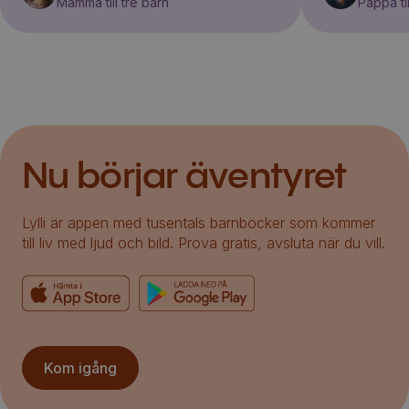
Mamma till tre barn
Pappa til
Nu börjar äventyret
Lylli är appen med tusentals barnböcker som kommer
till liv med ljud och bild. Prova gratis, avsluta när du vill.
Kom igång