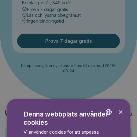
Betalas per år, 849 kr/år
Prova 7 dagar gratis
Läs och lyssna obegränsat
Ingen bindningstid
Prova 7 dagar gratis
Kampanjen gäller nya kunder fram till och med 2026-
08-24
×
Upptäck också
Denna webbplats använder
Visa alla
cookies
ENGLISH
Vi använder cookies för att anpassa
GERMAN