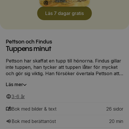
Läs 7 dagar gratis
Pettson och Findus
Tuppens minut
Pettson har skaffat en tupp till hönorna. Findus gillar
inte tuppen, han tycker att tuppen låter för mycket
och gör sig viktig. Han försöker övertala Pettson att
göra sig av med tuppen, men Pettson vill inte. Då
Läs mer
försöker Findus att få tuppen att sluta gala. Han gör
upp regler om hur mycket tuppen får gala (och det
3-6
‎‎ år
är inte mycket alls!) och påstår att det är Pettsons
regler. Då mår tuppen inte bra och lämnar gården.
Bok med bilder & text
26
‎‎ sidor
Hönsen tror nog att tuppen kommer att klara sig på
egen hand, och så ser de fram emot de små
Bok med berättarröst
20
min
kycklingarna som ligger i äggen.