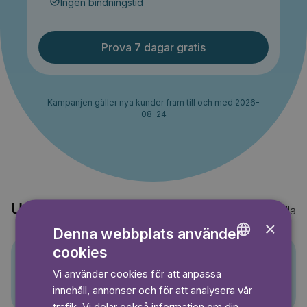
Ingen bindningstid
Prova 7 dagar gratis
Kampanjen gäller nya kunder fram till och med 2026-
08-24
Upptäck också
Visa alla
×
Denna webbplats använder
cookies
ENGLISH
Vi använder cookies för att anpassa
Pino
GERMAN
innehåll, annonser och för att analysera vår
SWEDISH
trafik. Vi delar också information om din