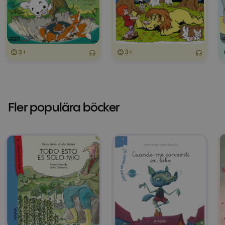
3+
3+
Fler populära böcker