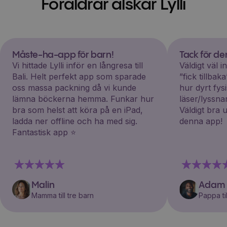
Föräldrar älskar Lylli
Måste-ha-app för barn!
Tack för d
Vi hittade Lylli inför en långresa till
Väldigt väl 
Bali. Helt perfekt app som sparade
”fick tillba
oss massa packning då vi kunde
hur dyrt fys
lämna böckerna hemma. Funkar hur
läser/lyssna
bra som helst att köra på en iPad,
Väldigt bra 
ladda ner offline och ha med sig.
denna app!
Fantastisk app ⭐️
Malin
Adam
Mamma till tre barn
Pappa til