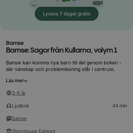
Lyssna 7 dagar gratis
Bamse
Bamse: Sagor från Kullarna, volym 1
Bamse kan komma nya barn till del genom boken -
där vänskap och problemlösning står i centrum.
Läs mer
3-6
‎‎ år
Ljudbok
44
min
Bamse
Storyhouse Egmont