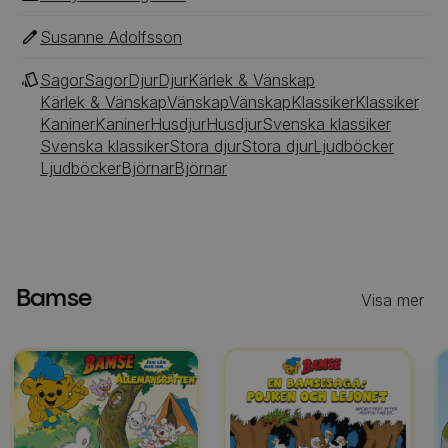
Susanne Adolfsson
Sagor
Sagor
Djur
Djur
Kärlek & Vänskap
Kärlek & Vänskap
Vänskap
Vänskap
Klassiker
Klassiker
Kaniner
Kaniner
Husdjur
Husdjur
Svenska klassiker
Svenska klassiker
Stora djur
Stora djur
Ljudböcker
Ljudböcker
Björnar
Björnar
Bamse
Visa mer