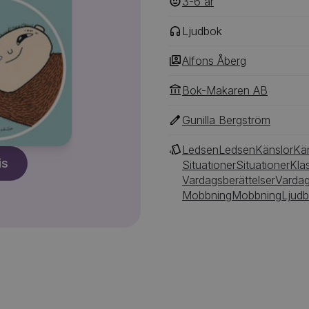
3-6
‎‎ år
Ljudbok
Alfons Åberg
Bok-Makaren AB
Gunilla Bergström
Ledsen
Ledsen
Känslor
Kä
is
Situationer
Situationer
Kla
Vardagsberättelser
Vardag
Mobbning
Mobbning
Ljud