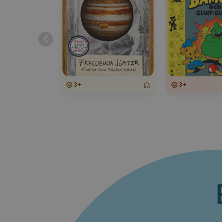
3+
3+