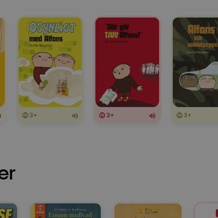
3+
3+
3+
er