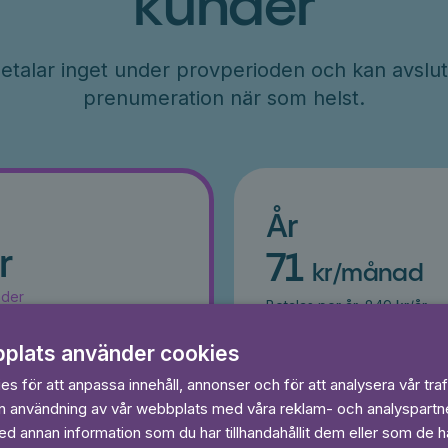
kunder
etalar inget under provperioden och kan avslut
prenumeration när som helst.
År
r
71
kr/månad
ader
Betalas per år, 849 kr/år
s
Prova 7 dagar gratis
egränsat
Läs och lyssna obegränsat
plats använder cookies
Ingen bindningstid
s för att anpassa innehåll, annonser och för att analysera vår traf
in användning av vår webbplats med våra reklam- och analyspart
 dagar gratis
Prova 7 daga
 annan information som du har tillhandahållit dem eller som de ha