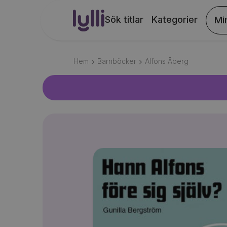
Sök titlar
Kategorier
Mi
Hem
Barnböcker
Alfons Åberg