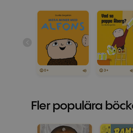
0+
3+
Fler populära böck