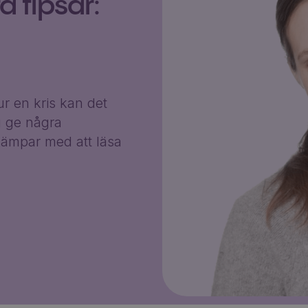
 tipsar:
r en kris kan det
g ge några
ämpar med att läsa