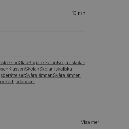
10
min
nslor
Glad
Glad
Börja i skolan
Börja i skolan
ssen
Klassen
Skolan
Skolan
Ilska
Ilska
sberättelser
Svåra ämnen
Svåra ämnen
böcker
Ljudböcker
Visa mer