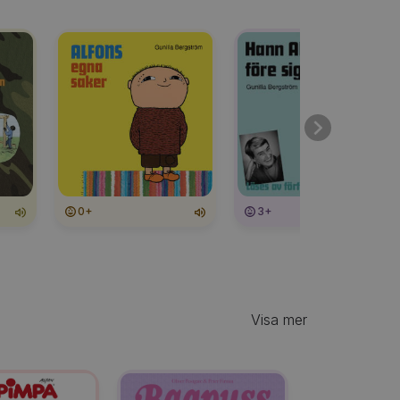
0+
3+
Visa mer