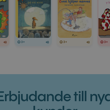
3+
3+
3+
Erbjudande till ny