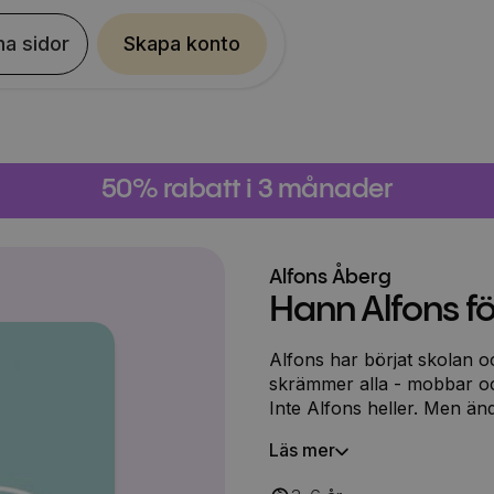
na sidor
Skapa konto
50% rabatt i 3 månader
Alfons Åberg
Hann Alfons fö
Alfons har börjat skolan o
skrämmer alla - mobbar oc
Inte Alfons heller. Men änd
hålla sig längre.
Läs mer