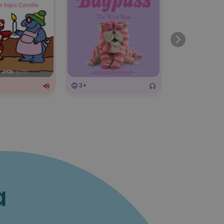
3+
3+
a