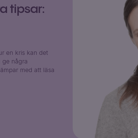
 tipsar:
r en kris kan det
g ge några
ämpar med att läsa