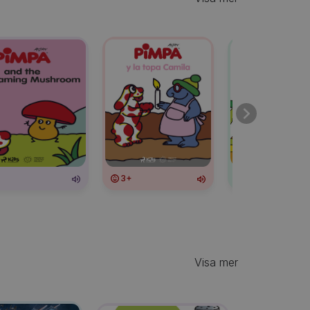
3+
3+
Visa mer