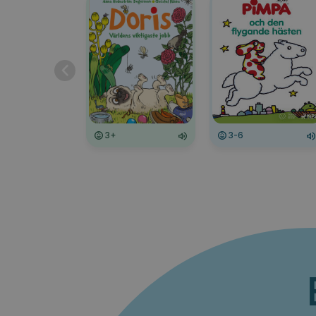
3+
3-6