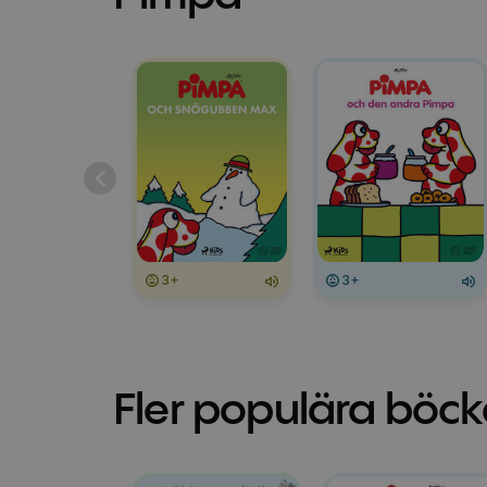
3+
3+
Fler populära böck