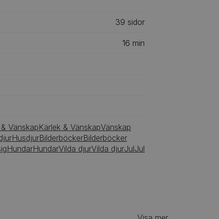
39
‎‎ sidor
16
min
 & Vänskap
Kärlek & Vänskap
Vänskap
jur
Husdjur
Bilderböcker
Bilderböcker
ig
Hundar
Hundar
Vilda djur
Vilda djur
Jul
Jul
Visa mer