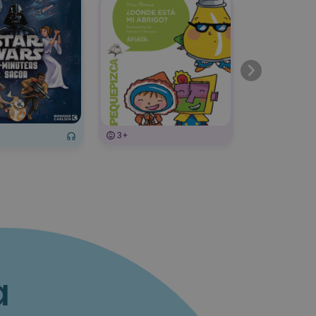
3+
3+
a