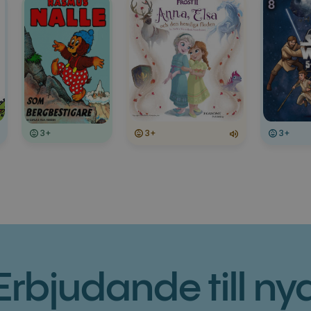
3+
3+
3+
Erbjudande till ny