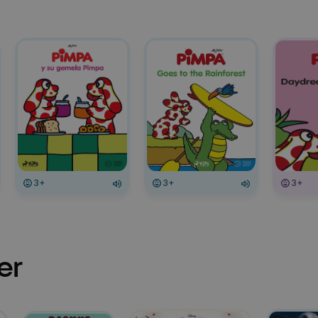
3+
3+
3+
er