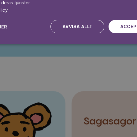
Prova 7 daga
 deras tjänster.
licy
JER
AVVISA ALLT
ACCEP
Kampanjen gäller nya kunder fram till och med 2026-08-24
Sagasagor