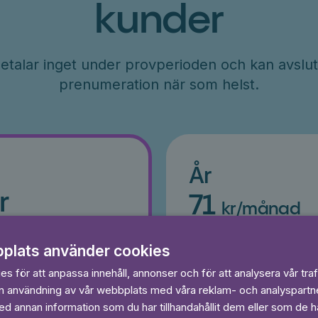
kunder
etalar inget under provperioden och kan avslut
prenumeration när som helst.
År
r
71
kr/månad
ader
Betalas per år, 849 kr/år
s
Prova 7 dagar gratis
plats använder cookies
egränsat
Läs och lyssna obegränsat
s för att anpassa innehåll, annonser och för att analysera vår traf
Ingen bindningstid
in användning av vår webbplats med våra reklam- och analyspart
 annan information som du har tillhandahållit dem eller som de ha
 dagar gratis