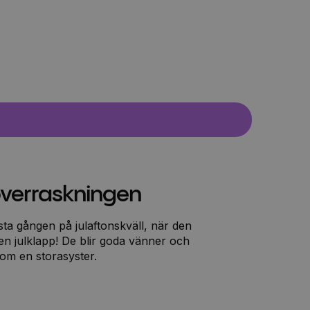
överraskningen
rsta gången på julaftonskväll, när den
 en julklapp! De blir goda vänner och
om en storasyster.