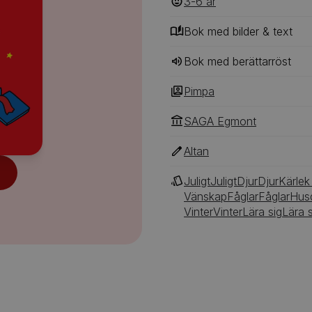
3-6
‎‎ år
Bok med bilder & text
Bok med berättarröst
Pimpa
SAGA Egmont
Altan
Juligt
Juligt
Djur
Djur
Kärlek
Vänskap
Fåglar
Fåglar
Husd
Vinter
Vinter
Lära sig
Lära s