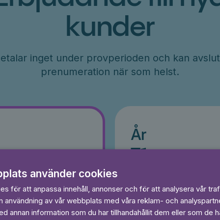
kunder
etalar inget under provperioden och kan avslut
prenumeration när som helst.
År
r
71
kr/månad
ader
plats använder cookies
Betalas per år, 849 kr/år
s
Prova 7 dagar gratis
s för att anpassa innehåll, annonser och för att analysera vår traf
egränsat
Läs och lyssna obegränsat
in användning av vår webbplats med våra reklam- och analyspart
Ingen bindningstid
 annan information som du har tillhandahållit dem eller som de ha