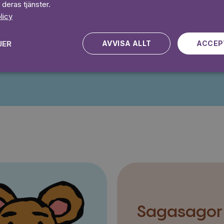
 deras tjänster.
 dagar gratis
Prova 7 daga
licy
JER
AVVISA ALLT
ACCEP
Kampanjen gäller nya kunder fram till och med 2026-08-24
Sagasagor