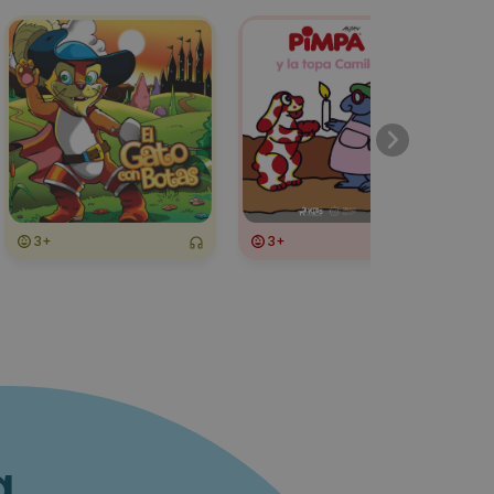
3+
3+
3+
a