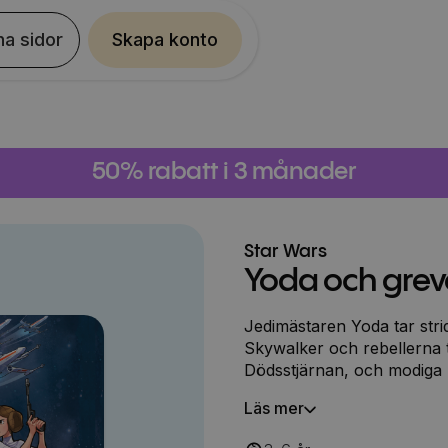
na sidor
Skapa konto
50% rabatt i 3 månader
Star Wars
Yoda och gre
Jedimästaren Yoda tar str
Skywalker och rebellerna tr
Dödsstjärnan, och modiga R
berättelserna möter läsar
Läs mer
Wader, Obi-Wan Kenobi, Yo