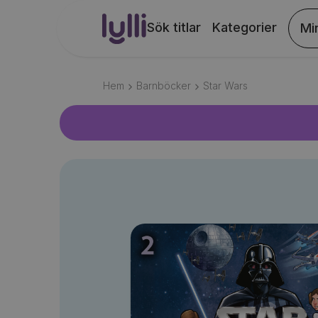
Sök titlar
Kategorier
Mi
Hem
Barnböcker
Star Wars