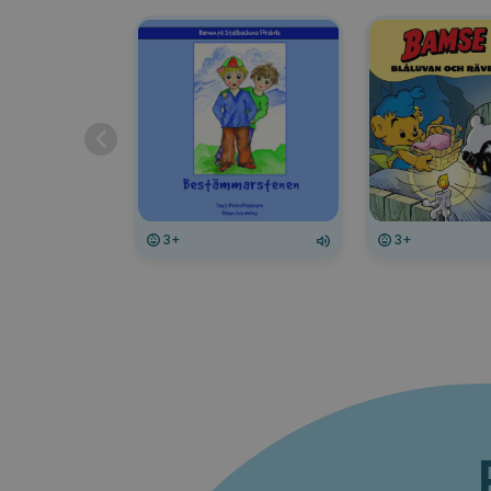
3+
3+