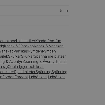
5
min
ternationella klassiker
Kända från film
ig
Kärlek & Vänskap
Kärlek & Vänskap
Vänskap
Vänskap
Rymden
Rymden
ärlek
Skurkar
Skurkar
Spännande platser
ng & Äventyr
Spänning & Äventyr
Hjältar
a sig
Coola tjejer och killar
draketer
Rymdraketer
Spänning
Spänning
en
Fordon
Fordon
Ljudböcker
Ljudböcker