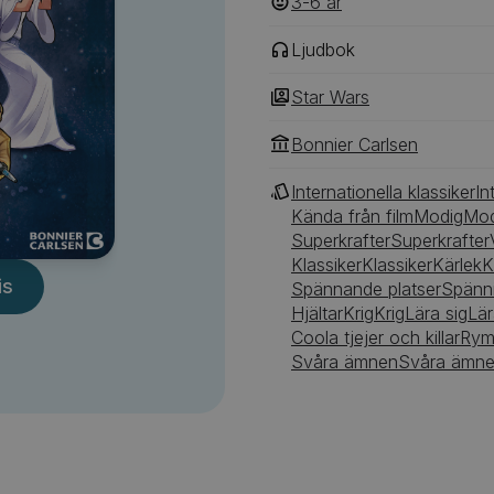
3-6
‎‎ år
Ljudbok
Star Wars
Bonnier Carlsen
Internationella klassiker
In
Kända från film
Modig
Mod
Superkrafter
Superkrafter
Klassiker
Klassiker
Kärlek
K
is
Spännande platser
Spänni
Hjältar
Krig
Krig
Lära sig
Lär
Coola tjejer och killar
Rym
Svåra ämnen
Svåra ämn