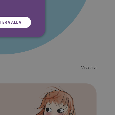
SWEDISH
r gratis
TERA ALLA
Visa alla