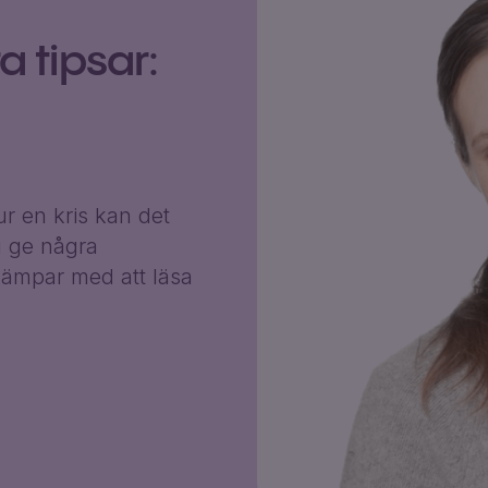
 tipsar:
r en kris kan det
g ge några
ämpar med att läsa