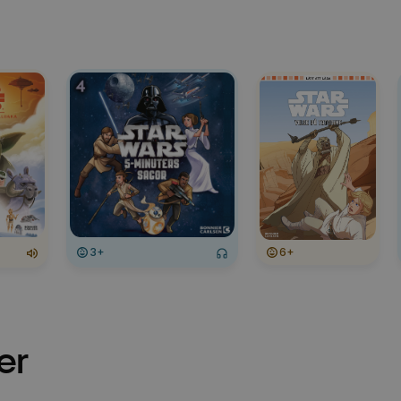
3+
6+
er