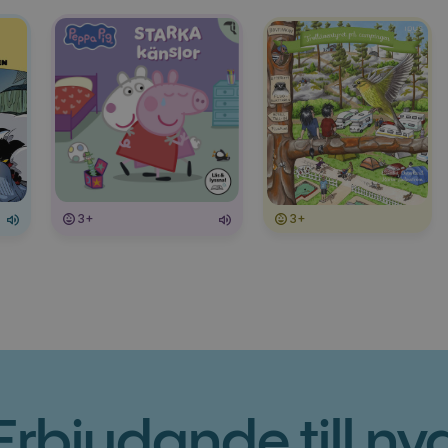
3+
3+
Erbjudande till ny