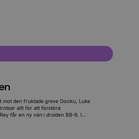
ven
id mot den fruktade greve Dooku, Luke
otsar allt för att förstöra
ey får en ny vän i droiden BB-8. I
en Anakin och Luke Skywalker, Darth
da och många andra favorithjältar.