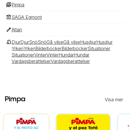
Pimpa
SAGA Egmont
Altan
Djur
Djur
Snö
Snö
Gå vilse
Gå vilse
Husdjur
Husdjur
Yrken
Yrken
Bilderböcker
Bilderböcker
Situationer
Situationer
Vinter
Vinter
Hundar
Hundar
Vardagsberättelser
Vardagsberättelser
Pimpa
Visa mer