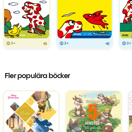
3+
3+
3+
Fler populära böcker