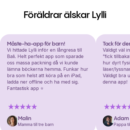
Föräldrar älskar Lylli
Måste-ha-app för barn!
Tack för d
Vi hittade Lylli inför en långresa till
Väldigt väl 
Bali. Helt perfekt app som sparade
”fick tillba
oss massa packning då vi kunde
hur dyrt fys
lämna böckerna hemma. Funkar hur
läser/lyssna
bra som helst att köra på en iPad,
Väldigt bra 
ladda ner offline och ha med sig.
denna app!
Fantastisk app ⭐️
Malin
Adam
Mamma till tre barn
Pappa til