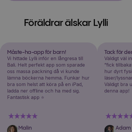
Föräldrar älskar Lylli
Måste-ha-app för barn!
Tack för d
Vi hittade Lylli inför en långresa till
Väldigt väl 
Bali. Helt perfekt app som sparade
”fick tillba
oss massa packning då vi kunde
hur dyrt fys
lämna böckerna hemma. Funkar hur
läser/lyssna
bra som helst att köra på en iPad,
Väldigt bra 
ladda ner offline och ha med sig.
denna app!
Fantastisk app ⭐️
Malin
Adam