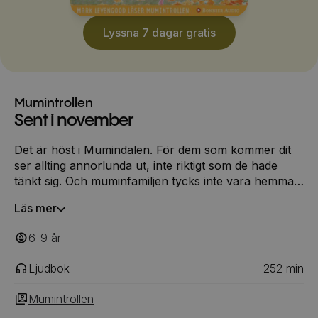
Lyssna 7 dagar gratis
Mumintrollen
Sent i november
Det är höst i Mumindalen. För dem som kommer dit
ser allting annorlunda ut, inte riktigt som de hade
tänkt sig. Och muminfamiljen tycks inte vara hemma.
De som samlas i det tomma muminhuset får försöka
Läs mer
bo och leva med varandra bäst de kan. Långt
bortifrån kommer Snusmumriken vandrande tillbaka
6-9
‎‎ år
till dalen där han har tappat något mycket viktigt.
Ljudbok
252
min
Mumintrollen