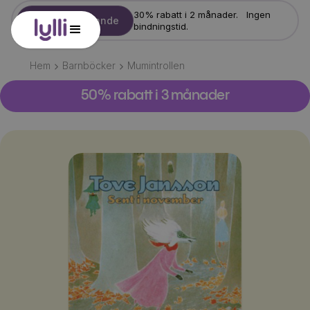
30% rabatt i 2 månader. Ingen
Starta erbjudande
bindningstid.
Hem
Barnböcker
Mumintrollen
50% rabatt i 3 månader