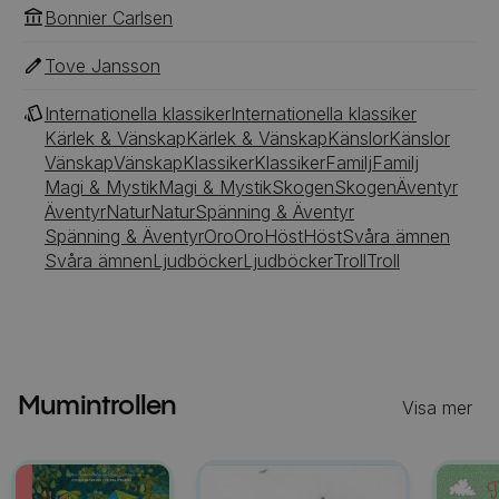
Bonnier Carlsen
Tove Jansson
Internationella klassiker
Internationella klassiker
Kärlek & Vänskap
Kärlek & Vänskap
Känslor
Känslor
Vänskap
Vänskap
Klassiker
Klassiker
Familj
Familj
Magi & Mystik
Magi & Mystik
Skogen
Skogen
Äventyr
Äventyr
Natur
Natur
Spänning & Äventyr
Spänning & Äventyr
Oro
Oro
Höst
Höst
Svåra ämnen
Svåra ämnen
Ljudböcker
Ljudböcker
Troll
Troll
Mumintrollen
Visa mer