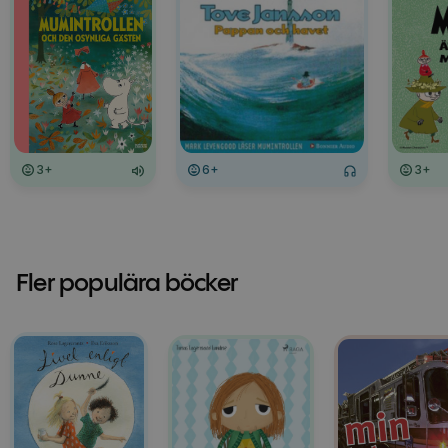
3+
6+
3+
Fler populära böcker