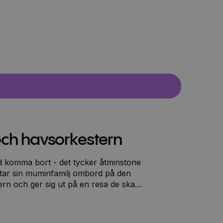
och havsorkestern
nd komma bort - det tycker åtminstone
tar sin muminfamilj ombord på den
ern och ger sig ut på en resa de ska
 vidsträckta havet möter de en dront
 med överdrivet ordningssinne och
h en dag blåser det upp till en ofantlig