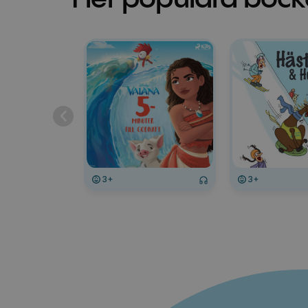
3+
3+