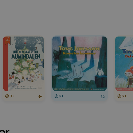
3+
6+
6+
er