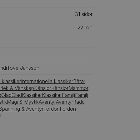
31
‎‎ sidor
22
min
ridi
Tove Jansson
a klassiker
Internationella klassiker
Båtar
rlek & Vänskap
Känslor
Känslor
Mammor
p
Glad
Glad
Klassiker
Klassiker
Familj
Familj
tik
Magi & Mystik
Äventyr
Äventyr
Rädd
Spänning & Äventyr
Fordon
Fordon
l