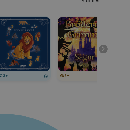
Visa mer
3+
3+
3