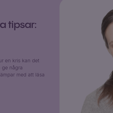
 tipsar:
r en kris kan det
g ge några
ämpar med att läsa