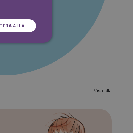
SWEDISH
r gratis
TERA ALLA
Visa alla