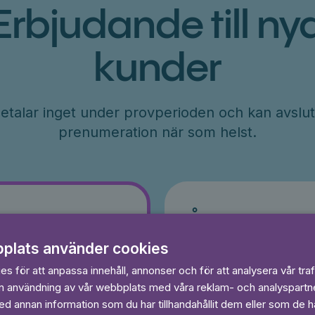
Erbjudande till ny
kunder
etalar inget under provperioden och kan avslut
prenumeration när som helst.
År
r
71
plats använder cookies
kr/månad
s för att anpassa innehåll, annonser och för att analysera vår traf
ader
Betalas per år, 849 kr/år
in användning av vår webbplats med våra reklam- och analyspart
s
Prova 7 dagar gratis
egränsat
 annan information som du har tillhandahållit dem eller som de ha
Läs och lyssna obegränsat