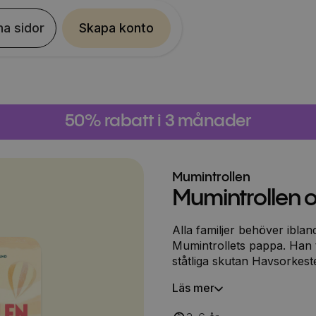
na sidor
Skapa konto
50% rabatt i 3 månader
Mumintrollen
Mumintrollen 
Alla familjer behöver ibla
Mumintrollets pappa. Han 
ståtliga skutan Havsorkest
minnas för evig tid. På det
Läs mer
med ont i baken, en hemul
klippdassar i hundratal. Oc