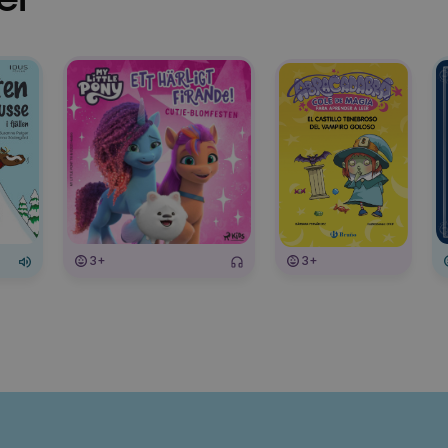
3+
3+