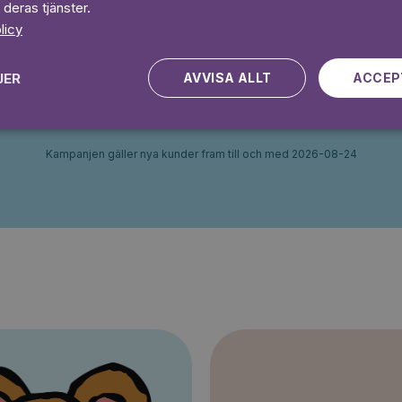
 deras tjänster.
Ingen bindningstid
licy
 dagar gratis
Prova 7 daga
JER
AVVISA ALLT
ACCEP
Kampanjen gäller nya kunder fram till och med 2026-08-24