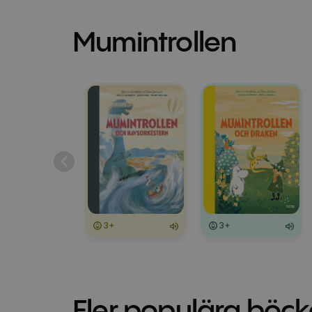
Mumintrollen
3+
3+
Fler populära böck