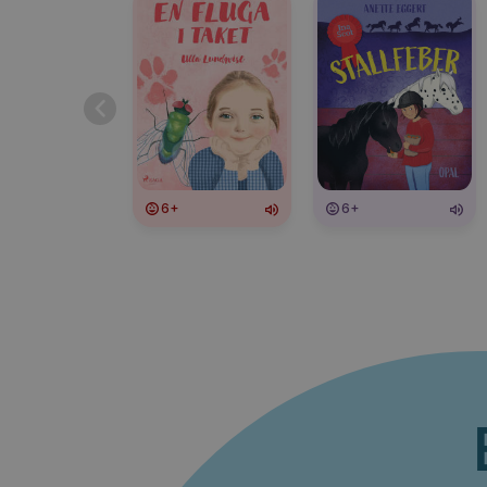
6+
6+