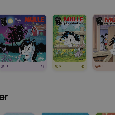
6+
6+
6+
er