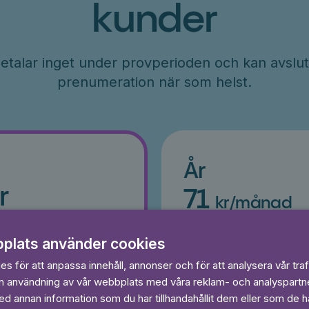
kunder
etalar inget under provperioden och kan avslut
prenumeration när som helst.
År
r
71
kr/månad
ader
Betalas per år, 849 kr/år
s
Prova 7 dagar gratis
plats använder cookies
egränsat
Läs och lyssna obegränsat
s för att anpassa innehåll, annonser och för att analysera vår traf
Ingen bindningstid
in användning av vår webbplats med våra reklam- och analyspart
 annan information som du har tillhandahållit dem eller som de ha
 dagar gratis