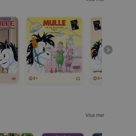
6+
6+
Visa mer