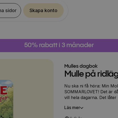
na sidor
Skapa konto
50% rabatt i 3 månader
Mulles dagbok
Mulle på ridlä
Nu ska ni få höra: Min Moll
SOMMARLOVET! Det är då 
vill hela dagarna. Det låter
få ha det. Molly har nämlige
Läs mer
man ju på namnet att det är
hela dagarna. Arbetsläger hade