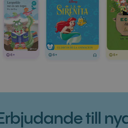
6+
6+
6+
Erbjudande till ny