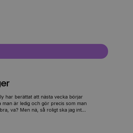
ger
y har berättat att nästa vecka börjar
man är ledig och gör precis som man
 bra, va? Men nä, så roligt ska jag inte
n anmält oss till ett ridläger. Det hör
 nåt jobbigt. Ett läger där man rider
 varit ett bättre namn. Men jag