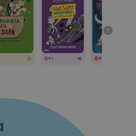
6+
6+
a