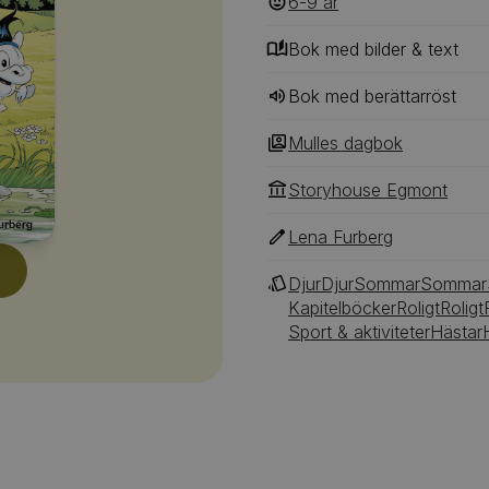
6-9
‎‎ år
tänker minsann inte arbeta
se!
Bok med bilder & text
Bok med berättarröst
Mulles dagbok
Storyhouse Egmont
Lena Furberg
Djur
Djur
Sommar
Sommar
Kapitelböcker
Roligt
Roligt
Sport & aktiviteter
Hästar