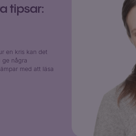
 tipsar:
r en kris kan det
g ge några
ämpar med att läsa