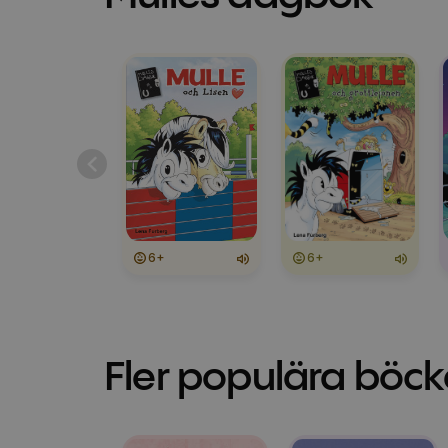
6+
6+
Fler populära böck