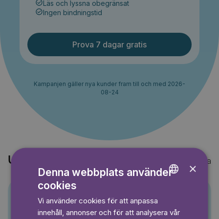
Läs och lyssna obegränsat
Ingen bindningstid
Prova 7 dagar gratis
Kampanjen gäller nya kunder fram till och med 2026-
08-24
Upptäck också
Visa alla
×
Denna webbplats använder
cookies
ENGLISH
Vi använder cookies för att anpassa
GERMAN
Pino
innehåll, annonser och för att analysera vår