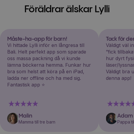
Föräldrar älskar Lylli
Måste-ha-app för barn!
Tack för d
Vi hittade Lylli inför en långresa till
Väldigt väl 
Bali. Helt perfekt app som sparade
”fick tillba
oss massa packning då vi kunde
hur dyrt fys
lämna böckerna hemma. Funkar hur
läser/lyssna
bra som helst att köra på en iPad,
Väldigt bra 
ladda ner offline och ha med sig.
denna app!
Fantastisk app ⭐️
Malin
Adam
Mamma till tre barn
Pappa til