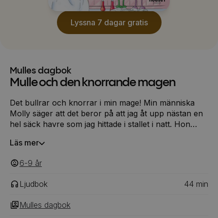
Lyssna 7 dagar gratis
Mulles dagbok
Mulle och den knorrande magen
Det bullrar och knorrar i min mage! Min människa
Molly säger att det beror på att jag åt upp nästan en
hel säck havre som jag hittade i stallet i natt. Hon
påstår att det är farligt att äta för mycket havre. Så
Läs mer
tramsigt. Man kan ALDRIG äta för mycket havre!
Men Molly ser orolig ut. Alldeles i onödan – jag tror
6-9
‎‎ år
jag ska försöka hitta mer havre i natt! MUMS!
Ljudbok
44
min
Mulles dagbok