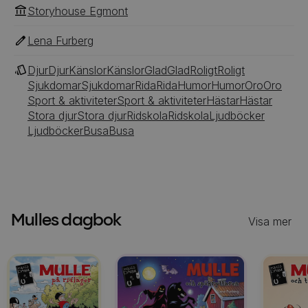
Storyhouse Egmont
Lena Furberg
Djur
Djur
Känslor
Känslor
Glad
Glad
Roligt
Roligt
Sjukdomar
Sjukdomar
Rida
Rida
Humor
Humor
Oro
Oro
Sport & aktiviteter
Sport & aktiviteter
Hästar
Hästar
Stora djur
Stora djur
Ridskola
Ridskola
Ljudböcker
Ljudböcker
Busa
Busa
Mulles dagbok
Visa mer