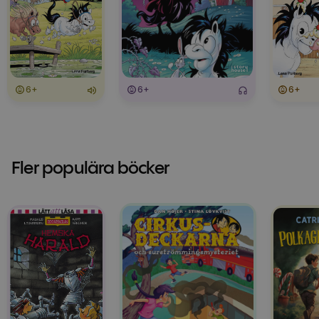
6+
6+
6+
Fler populära böcker