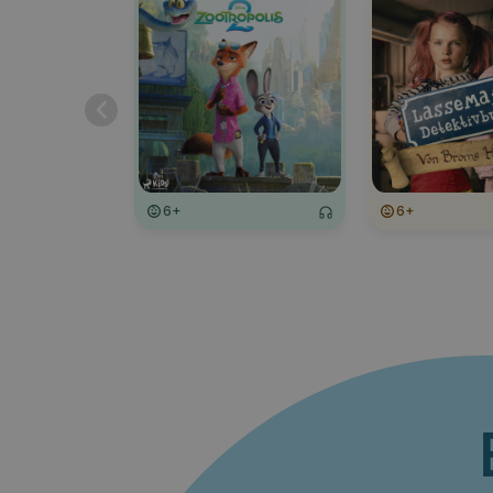
6+
6+