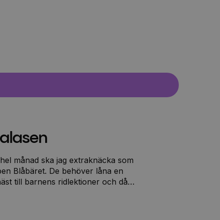
kalasen
en hel månad ska jag extraknäcka som
ben Blåbäret. De behöver låna en
st till barnens ridlektioner och då
lly säger att jag
ch absolut inte kasta av några barn.
t sånt?