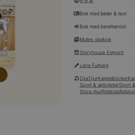
6-9
‎‎ år
Bok med bilder & text
Bok med berättarröst
Mulles dagbok
Storyhouse Egmont
Lena Furberg
Djur
Djur
Kapitelböcker
Kap
Sport & aktiviteter
Sport &
Stora djur
Ridskola
Ridsko