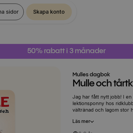
na sidor
Skapa konto
50% rabatt i 3 månader
Mulles dagbok
Mulle och tårt
Jag har fått nytt jobb! I 
lektionsponny hos ridklub
vältränad och lagom stor hä
passar ju lilla jag perfekt, eller hur? Men min Mo
Läs mer
måste vara otroligt snäll o
Jag? Skulle jag hitta på nå