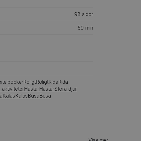
98
‎‎ sidor
59
min
itelböcker
Roligt
Roligt
Rida
Rida
 aktiviteter
Hästar
Hästar
Stora djur
la
Kalas
Kalas
Busa
Busa
Visa mer