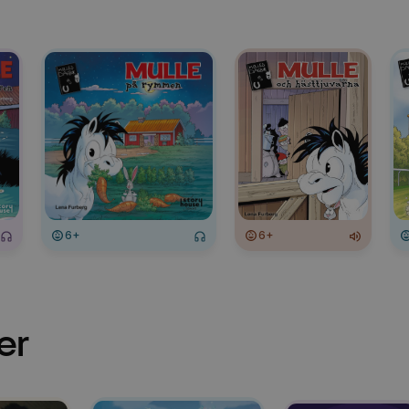
6+
6+
er