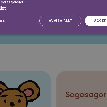
Prova 7 daga
 deras tjänster.
licy
JER
AVVISA ALLT
ACCEP
Kampanjen gäller nya kunder fram till och med 2026-08-24
Sagasagor