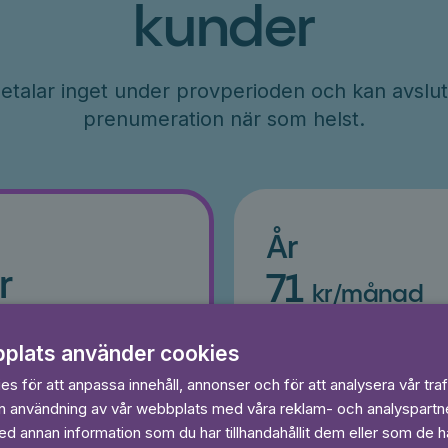
kunder
etalar inget under provperioden och kan avslut
prenumeration när som helst.
År
r
71
kr/månad
ader
Betalas per år, 849 kr/år
s
Prova 7 dagar gratis
plats använder cookies
egränsat
Läs och lyssna obegränsat
s för att anpassa innehåll, annonser och för att analysera vår traf
Ingen bindningstid
in användning av vår webbplats med våra reklam- och analyspart
 annan information som du har tillhandahållit dem eller som de ha
 dagar gratis