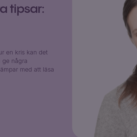
 tipsar:
r en kris kan det
g ge några
ämpar med att läsa