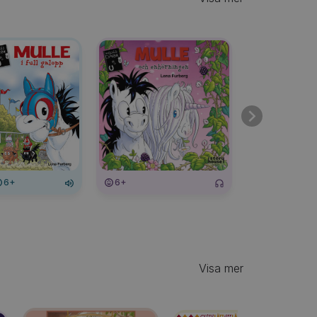
6+
6+
6+
Visa mer