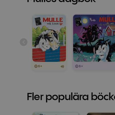
6+
6+
Fler populära böck