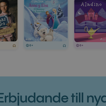
6+
6+
Erbjudande till ny