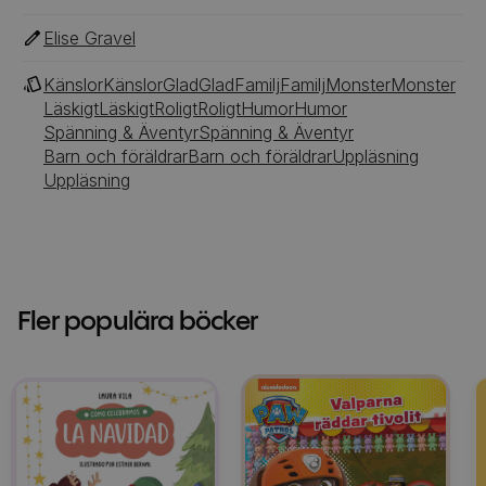
Elise Gravel
Känslor
Känslor
Glad
Glad
Familj
Familj
Monster
Monster
Läskigt
Läskigt
Roligt
Roligt
Humor
Humor
Spänning & Äventyr
Spänning & Äventyr
Barn och föräldrar
Barn och föräldrar
Uppläsning
Uppläsning
Fler populära böcker