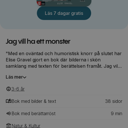
Läs 7 dagar gratis
Jag vill ha ett monster
"Med en oväntad och humoristisk knorr på slutet har
Elise Gravel gjort en bok där bilderna i skön
samklang med texten för berättelsen framåt. Jag vill
ha ett monster! är en bok som kommer att attrahera
Läs mer
många barn." Dag Hedberg, BTJ – Alla mina
kompisar har monster som husdjur. Lisa har en ogg,
3-6
‎‎ år
Simon har en slurp, Alice har en knöpis. Jag vill
också ha ett, säger jag till pappa. Snälla, snälla...
Bok med bilder & text
38
‎‎ sidor
Bok med berättarröst
9
min
Natur & Kultur