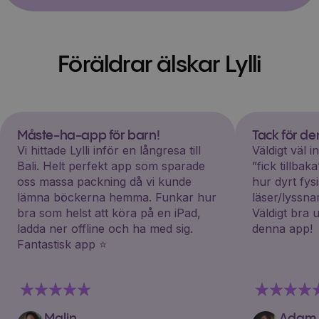
Föräldrar älskar Lylli
Måste-ha-app för barn!
Tack för d
Vi hittade Lylli inför en långresa till
Väldigt väl 
Bali. Helt perfekt app som sparade
”fick tillba
oss massa packning då vi kunde
hur dyrt fys
lämna böckerna hemma. Funkar hur
läser/lyssna
bra som helst att köra på en iPad,
Väldigt bra 
ladda ner offline och ha med sig.
denna app!
Fantastisk app ⭐️
Malin
Adam