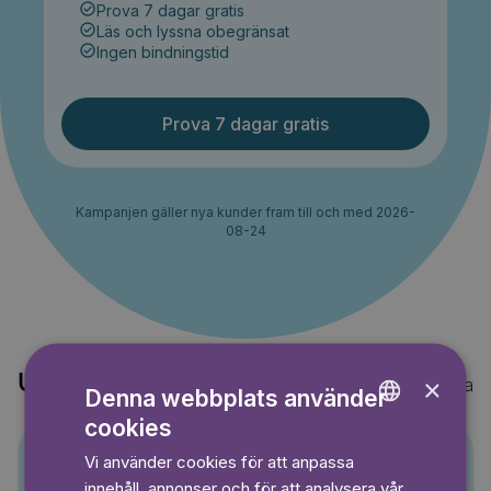
Prova 7 dagar gratis
Läs och lyssna obegränsat
Ingen bindningstid
Prova 7 dagar gratis
Kampanjen gäller nya kunder fram till och med 2026-
08-24
Upptäck också
×
Visa alla
Denna webbplats använder
cookies
ENGLISH
Vi använder cookies för att anpassa
GERMAN
Pino
innehåll, annonser och för att analysera vår