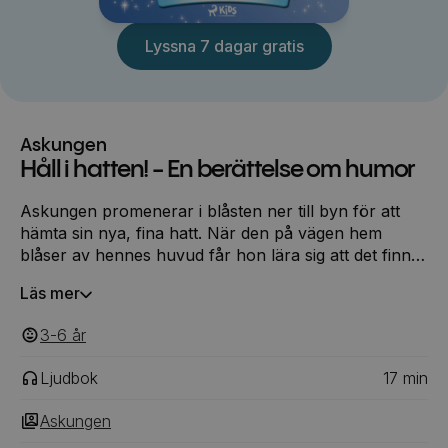
Lyssna 7 dagar gratis
Askungen
Håll i hatten! - En berättelse om humor
Askungen promenerar i blåsten ner till byn för att
hämta sin nya, fina hatt. När den på vägen hem
blåser av hennes huvud får hon lära sig att det finns
värre saker än att förlora en ny hatt. Askungen lär
Läs mer
sig också att man kan skratta även om saker inte går
som man tänkt sig ...
3-6
‎‎ år
Ljudbok
17
min
Askungen