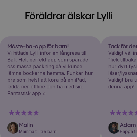
Föräldrar älskar Lylli
Måste-ha-app för barn!
Tack för d
Vi hittade Lylli inför en långresa till
Väldigt väl 
Bali. Helt perfekt app som sparade
”fick tillba
oss massa packning då vi kunde
hur dyrt fys
lämna böckerna hemma. Funkar hur
läser/lyssna
bra som helst att köra på en iPad,
Väldigt bra 
ladda ner offline och ha med sig.
denna app!
Fantastisk app ⭐️
Malin
Adam
Mamma till tre barn
Pappa til