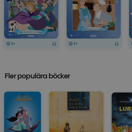
3+
3+
Fler populära böcker