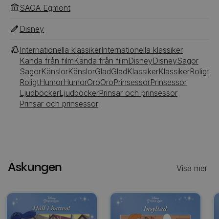
SAGA Egmont
Disney
Internationella klassiker
Internationella klassiker
Kända från film
Kända från film
Disney
Disney
Sagor
Sagor
Känslor
Känslor
Glad
Glad
Klassiker
Klassiker
Roligt
Roligt
Humor
Humor
Oro
Oro
Prinsessor
Prinsessor
Ljudböcker
Ljudböcker
Prinsar och prinsessor
Prinsar och prinsessor
Askungen
Visa mer