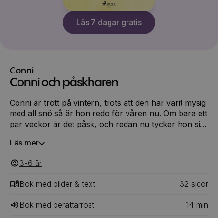
Läs 7 dagar gratis
Conni
Conni och påskharen
Conni är trött på vintern, trots att den har varit mysig
med all snö så är hon redo för våren nu. Om bara ett
par veckor är det påsk, och redan nu tycker hon sig
skymta påskharen i trädgården, trots att hon inte
Läs mer
riktigt tror på att den finns ... Tillsammans med Conni
får läsaren uppleva hur man firar påsk i Tyskland,
3-6
‎‎ år
med vårbrasor, målade ägg och påskharar. Mycket
liknar det svenska firandet, annat inte. Följ med och
Bok med bilder & text
32
‎‎ sidor
lär dig något nytt!
Bok med berättarröst
14
min