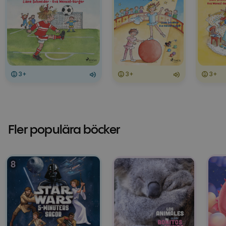
3+
3+
3+
Fler populära böcker