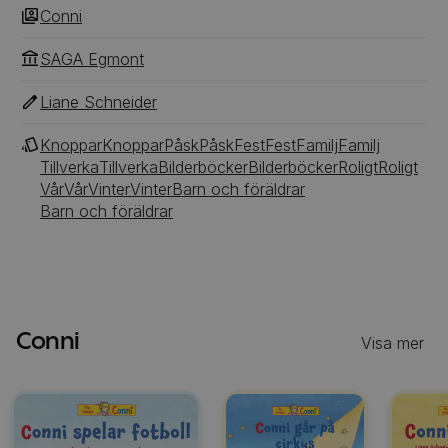
Conni
SAGA Egmont
Liane Schneider
Knoppar
Knoppar
Påsk
Påsk
Fest
Fest
Familj
Familj
Tillverka
Tillverka
Bilderböcker
Bilderböcker
Roligt
Roligt
Vår
Vår
Vinter
Vinter
Barn och föräldrar
Barn och föräldrar
Conni
Visa mer