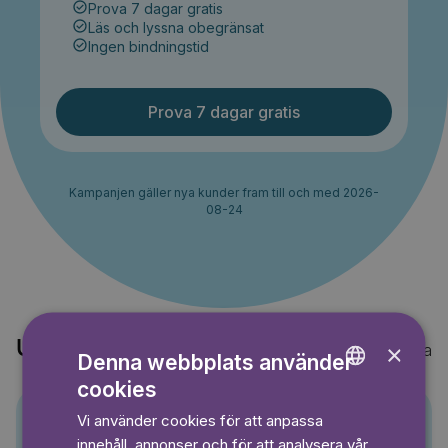
Prova 7 dagar gratis
Läs och lyssna obegränsat
Ingen bindningstid
Prova 7 dagar gratis
Kampanjen gäller nya kunder fram till och med 2026-
08-24
Upptäck också
×
Visa alla
Denna webbplats använder
cookies
ENGLISH
Vi använder cookies för att anpassa
GERMAN
Pino
innehåll, annonser och för att analysera vår