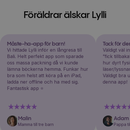
Föräldrar älskar Lylli
Måste-ha-app för barn!
Tack för d
Vi hittade Lylli inför en långresa till
Väldigt väl 
Bali. Helt perfekt app som sparade
”fick tillba
oss massa packning då vi kunde
hur dyrt fys
lämna böckerna hemma. Funkar hur
läser/lyssna
bra som helst att köra på en iPad,
Väldigt bra 
ladda ner offline och ha med sig.
denna app!
Fantastisk app ⭐️
Malin
Adam
Mamma till tre barn
Pappa til