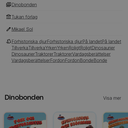
Dinobonden
Tukan förlag
Mikael Sol
Förhistoriska djur
Förhistoriska djur
På landet
På landet
Tillverka
Tillverka
Yrken
Yrken
Roligt
Roligt
Dinosaurier
Dinosaurier
Traktorer
Traktorer
Vardagsberättelser
Vardagsberättelser
Fordon
Fordon
Bonde
Bonde
Dinobonden
Visa mer