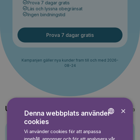
Prova 7 dagar gratis
Läs och lyssna obegränsat
Ingen bindningstid
Prova 7 dagar gratis
Kampanjen gäller nya kunder fram till och med 2026-
08-24
Upptäck också
×
Visa alla
Denna webbplats använder
cookies
ENGLISH
Vi använder cookies för att anpassa
GERMAN
Pino
innehåll, annonser och för att analysera vår