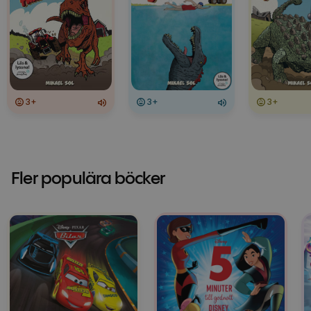
3+
3+
3+
Fler populära böcker