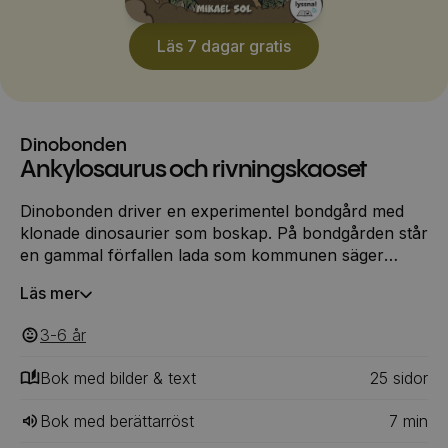
Läs 7 dagar gratis
Dinobonden
Ankylosaurus och rivningskaoset
Dinobonden driver en experimentel bondgård med
klonade dinosaurier som boskap. På bondgården står
en gammal förfallen lada som kommunen säger
måste rivas, annars hamnar Dinobonden i fängelse.
Läs mer
Men han har inte råd med en rivningsfirma. Tur att
han har en mäktig ankolysaurus som har en stark
3-6
‎‎ år
benklubba längst ut på sin svans ...
Bok med bilder & text
25
‎‎ sidor
Bok med berättarröst
7
min