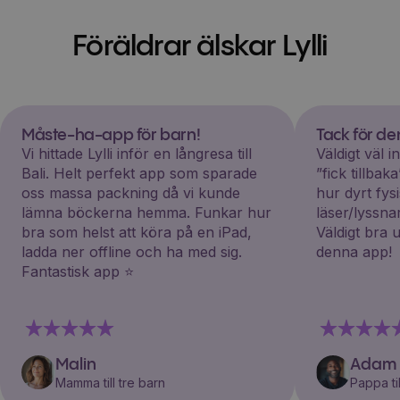
Föräldrar älskar Lylli
Måste-ha-app för barn!
Tack för d
Vi hittade Lylli inför en långresa till
Väldigt väl 
Bali. Helt perfekt app som sparade
”fick tillba
oss massa packning då vi kunde
hur dyrt fys
lämna böckerna hemma. Funkar hur
läser/lyssna
bra som helst att köra på en iPad,
Väldigt bra 
ladda ner offline och ha med sig.
denna app!
Fantastisk app ⭐️
Malin
Adam
Mamma till tre barn
Pappa til