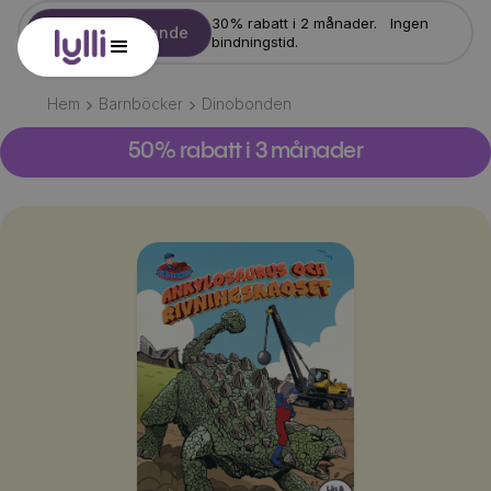
30% rabatt i 2 månader. Ingen
Starta erbjudande
bindningstid.
Hem
Barnböcker
Dinobonden
50% rabatt i 3 månader