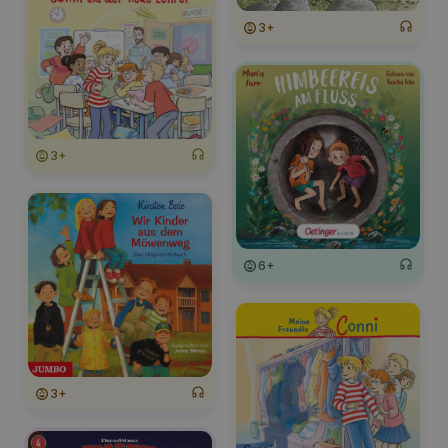
3+
3+
6+
3+