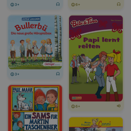
3+
6+
3+
6+