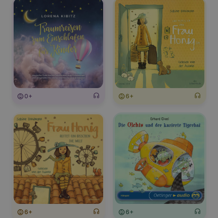
0+
6+
6+
6+