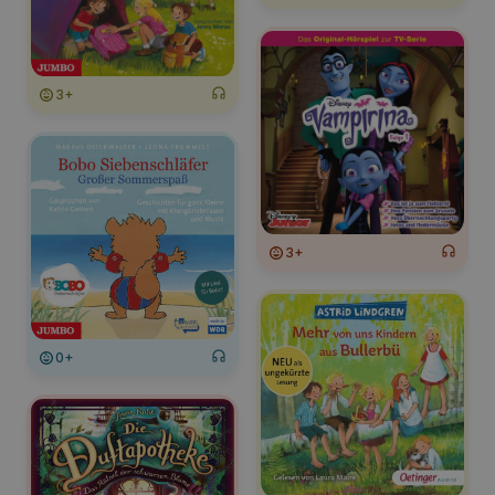
3+
3+
0+