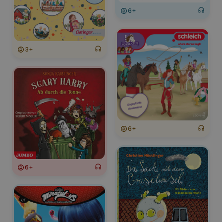
6+
3+
6+
6+