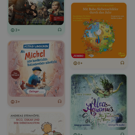
3+
0+
3+
9+