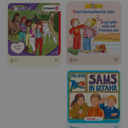
3+
3+
6+