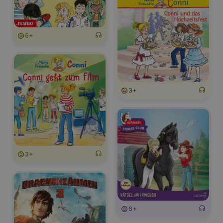
6+
3+
3+
6+