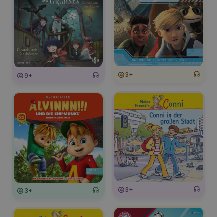
3+
9+
3+
3+