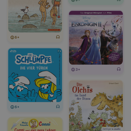
6+
3+
6+