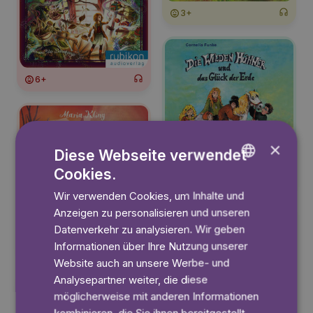
3+
6+
×
Diese Webseite verwendet
Cookies.
ENGLISH
6+
Wir verwenden Cookies, um Inhalte und
GERMAN
Anzeigen zu personalisieren und unseren
SWEDISH
Datenverkehr zu analysieren. Wir geben
Informationen über Ihre Nutzung unserer
6+
Website auch an unsere Werbe- und
Analysepartner weiter, die diese
möglicherweise mit anderen Informationen