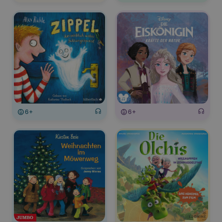
6+
6+