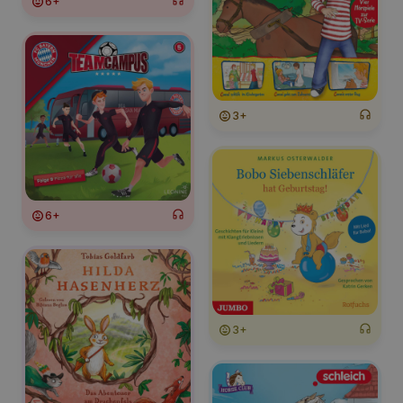
6+
3+
6+
3+