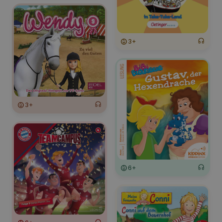
3+
3+
6+