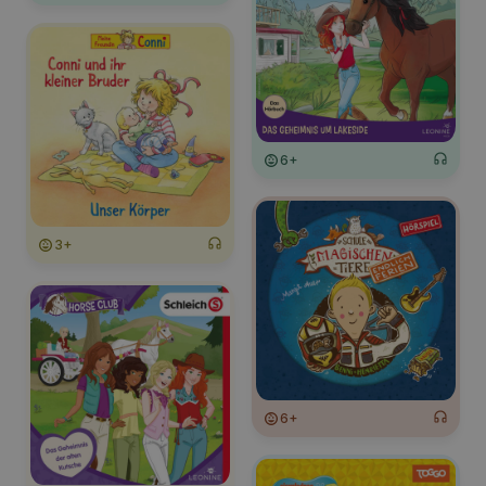
6+
3+
6+